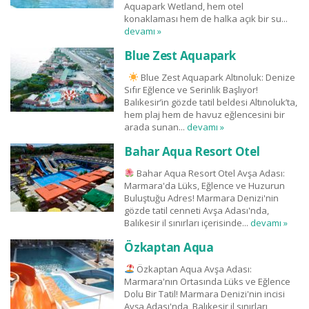
Aquapark Wetland, hem otel
konaklaması hem de halka açık bir su...
devamı »
Blue Zest Aquapark
Blue Zest Aquapark Altınoluk: Denize
Sıfır Eğlence ve Serinlik Başlıyor!
Balıkesir’in gözde tatil beldesi Altınoluk’ta,
hem plaj hem de havuz eğlencesini bir
arada sunan...
devamı »
Bahar Aqua Resort Otel
Bahar Aqua Resort Otel Avşa Adası:
Marmara'da Lüks, Eğlence ve Huzurun
Buluştuğu Adres! Marmara Denizi'nin
gözde tatil cenneti Avşa Adası'nda,
Balıkesir il sınırları içerisinde...
devamı »
Özkaptan Aqua
Özkaptan Aqua Avşa Adası:
Marmara'nın Ortasında Lüks ve Eğlence
Dolu Bir Tatil! Marmara Denizi'nin incisi
Avşa Adası'nda, Balıkesir il sınırları