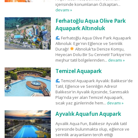
içerisinde konumlanan Özkaptan...
devamı »
Ferhatoğlu Aqua Olive Park
Aquapark Altınoluk
Ferhatoğlu Aqua Olive Park Aquapark
Altınoluk: Ege'nin Eğlence ve Serinlik
Durağı!
Altınoluk'ta Denize Komşu,
Heyecan Dolu Bir Su Cenneti! Türkiye'nin
meşhur tatil bölgelerinden...
devamı »
Temizel Aquapark
Temizel Aquapark Ayvalık: Balıkesir'de
Tatil, Eğlence ve Serinliğin Adresi!
Balıkesir'in Ayvalık ilçesinde, Sarımsaklı
Plajı'nda yer alan Temizel Aquapark,
sıcak yaz günlerinde hem...
devamı »
Ayvalık Aquafun Aqupark
Ayvalik Aqua Fun, Balıkesir Ayvalık tatil
yöresinde bulunmakta olup, eğlence ve
serinlik arayanların tercih ettiği