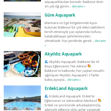
aquaparklardan birisidir. Balıkesir ilinin
en çok ilgi gören...
devamı »
Güre Aquapark
Marmara ve Ege bölgelerinde kıyısı
bulunan Balıkesir bir çok ilden tatilcilerin
tercih etmesiyle yaz aylarında nüfusu
kalabalıklaşan şehirlerimizden
olmaktadır. Kıyı şeridinde gerek...
devamı
»
Akyıldız Aquapark
Akyıldız Aquapark: Balıkesir'de Yıl
Boyu Eğlencenin Tek Adresi!
Balıkesir'in kalbinde, her yaştan misafiri
ağırlayan Akyıldız Aquapark'ı 3 farklı
bakış açısıyla...
devamı »
ErdekLand Aquapark
ErdekLand Aquapark: Erdek'te
Eğlencenin ve Adrenalinin Merkezi!
Erdek ve çevresinde arkadaşlarınızla,
ailenizle eğlence dolu anlar yaşamak