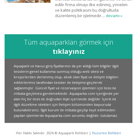
edilir firma olmayı ilke edinmiş, yönetim
ve kalite politikasını bu doğrultuda
düzenlemiş bir işletmedir....
devamı »
Tüm aquaparkları görmek için
tıklayınız
Aquapark ve havuz giriş fiyatlarının da yer aldığı tüm bilgiler ilgili
tesislerin genel kullanıma sunmuş olduğu web sitesi ve
broşürlerden derlenmiş olup, eksik olan fiyat ve iletişim bilgileri
editörlerimiz tarafından tesisler ile iletişime geçilerek
sağlanmıştır. Güncel fiyat ve rezervasyon işlemleri için tesis ile
irtibata geçilmesi gerekmektedir. Aquaparka.com içeriğinde yer
alan hiç bir tesis ile doğrudan ilişki içerisinde değildir. İçerik ile
ilgili düzeltme istekleri için İletişim bölümünden başvuruda
bulunabilirsiniz. İlgili kurum ile irtibata geçilip teyit edilmeden
yapılan işlemlerde Aquaparka.com sorumlu değildir, tutulamaz.
Her Hakkı Saklıdır. 2026 © Aquapark Rehberi |
Huzurevi Rehberi