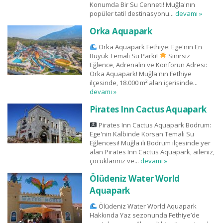
Konumda Bir Su Cenneti! Muğla'nın
popüler tatil destinasyonu...
devamı »
Orka Aquapark
Orka Aquapark Fethiye: Ege'nin En
Büyük Temalı Su Parkı!
Sınırsız
Eğlence, Adrenalin ve Konforun Adresi:
Orka Aquapark! Muğla'nın Fethiye
ilçesinde, 18.000 m² alan içerisinde...
devamı »
Pirates Inn Cactus Aquapark
Pirates Inn Cactus Aquapark Bodrum:
Ege'nin Kalbinde Korsan Temalı Su
Eğlencesi! Muğla ili Bodrum ilçesinde yer
alan Pirates Inn Cactus Aquapark, aileniz,
çocuklarınız ve...
devamı »
Ölüdeniz Water World
Aquapark
Ölüdeniz Water World Aquapark
Hakkında Yaz sezonunda Fethiye’de