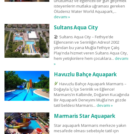
unutulmaz ve eğlenceli bir gün geçirmek
isteyenlerin mutlaka uğraması gereken
Ölüdeniz Water World Aquapark,...
devamı »
Sultans Aqua City
🏖 Sultans Aqua City – Fethiye’de
Eğlencenin ve Serinliğin Adresi! 2002
yılından bu yana Muğla Fethiye Çalış
Plajı'nda hizmet veren Sultans Aqua City,
hem yetişkinlere hem çocuklara...
devamı
»
Havuzlu Bahçe Aquapark
Havuzlu Bahçe Aquapark Marmaris –
Doğayla İç İçe Serinlik ve Eğlence!
Marmaris’in Kalbinde, Doğanın Kucağında
Bir Aquapark Deneyimi Muğla'nın gözde
tatil beldesi Marmaris...
devamı »
Marmaris Star Aquapark
Star aquapark Marmaris merkeze yakın
mesafede olması sebebiyle tatil için