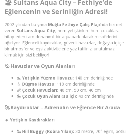
🏖 Sultans Aqua City – Fethiye’de
Eğlencenin ve Serinliğin Adresi!
2002 yılından bu yana
Muğla Fethiye Çalış Plajı
‘nda hizmet
veren
Sultans Aqua City
, hem yetişkinlere hem çocuklara
hitap eden tam donanımlı bir aquapark olarak misafirlerini
ağırlıyor. Eğlenceli kaydıraklar, güvenli havuzlar, doğayla iç içe
bir atmosfer ve eşsiz aktivitelerle yaz tatilinizi unutulmaz
kılmak için sizi bekliyor!
💦 Havuzlar ve Oyun Alanları
🏊
Yetişkin Yüzme Havuzu:
140 cm derinliğinde
💧
Düşme Havuzu:
110 cm derinliğinde
👶
Çocuk Havuzları:
40 cm, 50 cm, 40 cm
🎠
Çocuk Oyun Alanı (su içi):
40 cm derinliğinde
🚀 Kaydıraklar – Adrenalin ve Eğlence Bir Arada
🔸 Yetişkin Kaydırakları
🐍
Hill Buggy (Kobra Yılan):
30 metre, 70° eğim, botlu