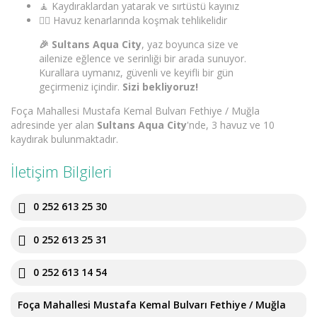
🧘 Kaydıraklardan yatarak ve sırtüstü kayınız
🏃‍♂️ Havuz kenarlarında koşmak tehlikelidir
🎉 Sultans Aqua City
, yaz boyunca size ve
ailenize eğlence ve serinliği bir arada sunuyor.
Kurallara uymanız, güvenli ve keyifli bir gün
geçirmeniz içindir.
Sizi bekliyoruz!
Foça Mahallesi Mustafa Kemal Bulvarı Fethiye / Muğla
adresinde yer alan
Sultans Aqua City
'nde, 3 havuz ve 10
kaydırak bulunmaktadır.
İletişim Bilgileri
0 252 613 25 30
0 252 613 25 31
0 252 613 14 54
Foça Mahallesi Mustafa Kemal Bulvarı Fethiye / Muğla