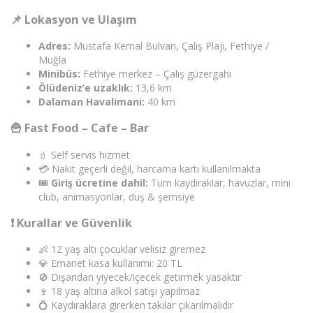
📌 Lokasyon ve Ulaşım
Adres:
Mustafa Kemal Bulvarı, Çalış Plajı, Fethiye /
Muğla
Minibüs:
Fethiye merkez – Çalış güzergahı
Ölüdeniz’e uzaklık:
13,6 km
Dalaman Havalimanı:
40 km
🍟 Fast Food – Cafe – Bar
🧃 Self servis hizmet
💳 Nakit geçerli değil, harcama kartı kullanılmakta
🎟️
Giriş ücretine dahil:
Tüm kaydıraklar, havuzlar, mini
club, animasyonlar, duş & şemsiye
❗ Kurallar ve Güvenlik
👶 12 yaş altı çocuklar velisiz giremez
💎 Emanet kasa kullanımı: 20 TL
🚫 Dışarıdan yiyecek/içecek getirmek yasaktır
🍷 18 yaş altına alkol satışı yapılmaz
💍 Kaydıraklara girerken takılar çıkarılmalıdır