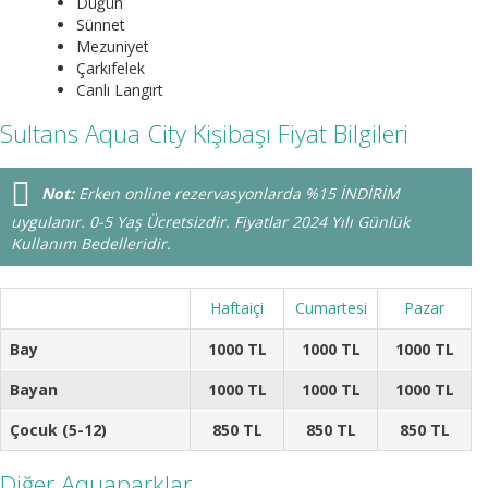
Düğün
Sünnet
Mezuniyet
Çarkıfelek
Canlı Langırt
Sultans Aqua City Kişibaşı Fiyat Bilgileri
Not:
Erken online rezervasyonlarda %15 İNDİRİM
uygulanır. 0-5 Yaş Ücretsizdir. Fiyatlar 2024 Yılı Günlük
Kullanım Bedelleridir.
Haftaiçi
Cumartesi
Pazar
Bay
1000 TL
1000 TL
1000 TL
Bayan
1000 TL
1000 TL
1000 TL
Çocuk (5-12)
850 TL
850 TL
850 TL
Diğer Aquaparklar