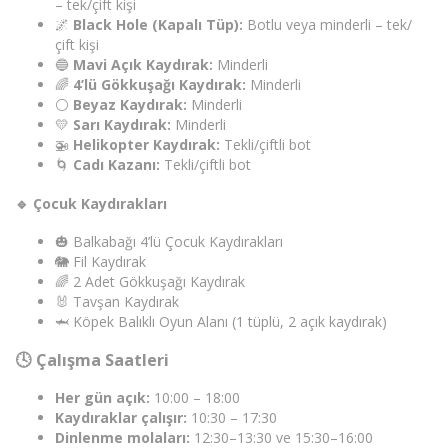
– tek/çift kişi
🌌
Black Hole (Kapalı Tüp):
Botlu veya minderli – tek/
çift kişi
🔵
Mavi Açık Kaydırak:
Minderli
🌈
4’lü Gökkuşağı Kaydırak:
Minderli
⚪
Beyaz Kaydırak:
Minderli
💛
Sarı Kaydırak:
Minderli
🚁
Helikopter Kaydırak:
Tekli/çiftli bot
🌀
Cadı Kazanı:
Tekli/çiftli bot
🔹 Çocuk Kaydırakları
🎃 Balkabağı 4’lü Çocuk Kaydırakları
🐘 Fil Kaydırak
🌈 2 Adet Gökkuşağı Kaydırak
🐰 Tavşan Kaydırak
🦈 Köpek Balıklı Oyun Alanı (1 tüplü, 2 açık kaydırak)
🕓 Çalışma Saatleri
Her gün açık:
10:00 – 18:00
Kaydıraklar çalışır:
10:30 – 17:30
Dinlenme molaları:
12:30–13:30 ve 15:30–16:00