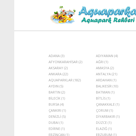
ADANA (3)
ADIYAMAN (4)
AFYONKARAHİSAR (2)
AĞRI (1)
AKSARAY (2)
AMASYA (2)
ANKARA (22)
ANTALYA (21)
AQUAPARKLAR (182)
ARDAHAN (1)
AYDIN (5)
BALIKESİR (10)
BARTIN (2)
BATMAN (1)
BİLECİK (1)
BİTLİS (1)
BURSA (4)
ÇANAKKALE (1)
ÇANKIRI (1)
ÇORUM (1)
DENİZLİ (5)
DİYARBAKIR (1)
DUBAI (1)
DÜZCE (1)
EDİRNE (1)
ELAZIĞ (1)
ERZİNCAN (1)
ERZURUM (1)