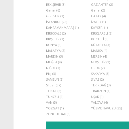
ESKİŞEHİR (3)
GAZİANTEP (2)
Genel (6)
Genel (2)
GİRESUN (1)
HATAY (4)
İSTANBUL (22)
İZMİR (11)
KAHRAMANMARAŞ (1)
KAYSERİ (1)
KIRIKKALE (2)
KIRKLARELİ (2)
KIRŞEHİR (1)
KOCAELİ (3)
KONYA (3)
KÜTAHYA (3)
MALATYA (2)
MANİSA (4)
MARDİN (3)
MERSİN (4)
MUĞLA (9)
NEVŞEHİR (2)
NİĞDE (1)
ORDU (2)
Plaj (3)
SAKARYA (8)
SAMSUN (3)
SİVAS (2)
Slider (37)
TEKİRDAĞ (3)
TOKAT (2)
TRABZON (1)
TUNCELİ (1)
UŞAK (1)
VAN (3)
YALOVA (4)
YOZGAT (1)
YÜZME HAVUZU (35)
ZONGULDAK (3)