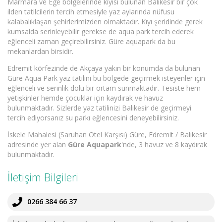
Marmara ve Ege bölgelerinde kıyısı bulunan Balıkesir bir çok
ilden tatilcilerin tercih etmesiyle yaz aylarında nüfusu
kalabalıklaşan şehirlerimizden olmaktadır. Kıyı şeridinde gerek
kumsalda serinleyebilir gerekse de aqua park tercih ederek
eğlenceli zaman geçirebilirsiniz. Güre aquapark da bu
mekanlardan birsidir.
Edremit körfezinde de Akçaya yakın bir konumda da bulunan
Güre Aqua Park yaz tatilini bu bölgede geçirmek isteyenler için
eğlenceli ve serinlik dolu bir ortam sunmaktadır. Tesiste hem
yetişkinler hemde çocuklar için kaydırak ve havuz
bulunmaktadır. Sizlerde yaz tatilinizi Balıkesir de geçirmeyi
tercih ediyorsanız su parkı eğlencesini deneyebilirsiniz.
İskele Mahalesi (Saruhan Otel Karşısı) Güre, Edremit / Balıkesir
adresinde yer alan
Güre Aquapark
'nde, 3 havuz ve 8 kaydırak
bulunmaktadır.
İletişim Bilgileri
0266 384 66 37