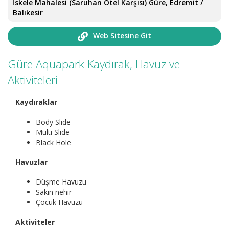
İskele Mahalesi (Saruhan Otel Karşısı) Güre, Edremit /
Balıkesir
Web Sitesine Git
Güre Aquapark Kaydırak, Havuz ve
Aktiviteleri
Kaydıraklar
Body Slide
Multi Slide
Black Hole
Havuzlar
Düşme Havuzu
Sakin nehir
Çocuk Havuzu
Aktiviteler