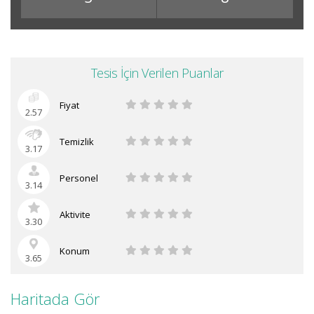
Tesis İçin Verilen Puanlar
Fiyat
2.57
Temizlik
3.17
Personel
3.14
Aktivite
3.30
Konum
3.65
Haritada Gör