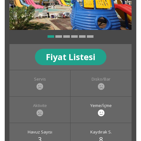
Fiyat Listesi
Servis
Disko/Bar
Aktivite
Yeme/İçme
Havuz Sayısı
Kaydırak S.
3
8