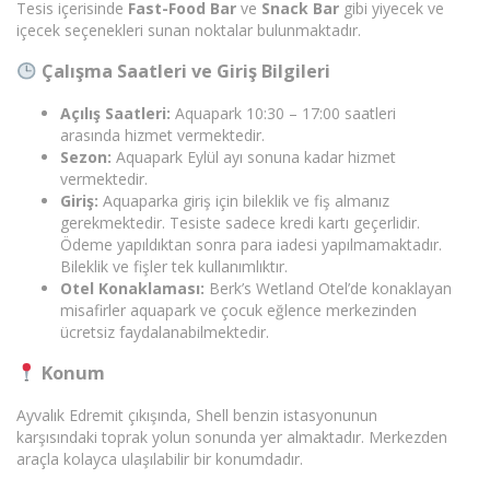
Tesis içerisinde
Fast-Food Bar
ve
Snack Bar
gibi yiyecek ve
içecek seçenekleri sunan noktalar bulunmaktadır.
Çalışma Saatleri ve Giriş Bilgileri
Açılış Saatleri:
Aquapark 10:30 – 17:00 saatleri
arasında hizmet vermektedir.
Sezon:
Aquapark Eylül ayı sonuna kadar hizmet
vermektedir.
Giriş:
Aquaparka giriş için bileklik ve fiş almanız
gerekmektedir. Tesiste sadece kredi kartı geçerlidir.
Ödeme yapıldıktan sonra para iadesi yapılmamaktadır.
Bileklik ve fişler tek kullanımlıktır.
Otel Konaklaması:
Berk’s Wetland Otel’de konaklayan
misafirler aquapark ve çocuk eğlence merkezinden
ücretsiz faydalanabilmektedir.
Konum
Ayvalık Edremit çıkışında, Shell benzin istasyonunun
karşısındaki toprak yolun sonunda yer almaktadır. Merkezden
araçla kolayca ulaşılabilir bir konumdadır.