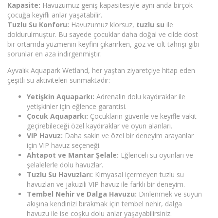
Kapasite:
Havuzumuz geniş kapasitesiyle aynı anda birçok
çocuğa keyifli anlar yaşatabilir.
Tuzlu Su Konforu:
Havuzumuz klorsuz,
tuzlu su
ile
doldurulmuştur. Bu sayede çocuklar daha doğal ve cilde dost
bir ortamda yüzmenin keyfini çıkarırken, göz ve cilt tahrişi gibi
sorunlar en aza indirgenmiştir.
Ayvalık Aquapark Wetland, her yaştan ziyaretçiye hitap eden
çeşitli su aktiviteleri sunmaktadır:
Yetişkin Aquaparkı:
Adrenalin dolu kaydıraklar ile
yetişkinler için eğlence garantisi.
Çocuk Aquaparkı:
Çocukların güvenle ve keyifle vakit
geçirebileceği özel kaydıraklar ve oyun alanları.
VIP Havuz:
Daha sakin ve özel bir deneyim arayanlar
için VIP havuz seçeneği.
Ahtapot ve Mantar Şelale:
Eğlenceli su oyunları ve
şelalelerle dolu havuzlar.
Tuzlu Su Havuzları:
Kimyasal içermeyen tuzlu su
havuzları ve jakuzili VIP havuz ile farklı bir deneyim.
Tembel Nehir ve Dalga Havuzu:
Dinlenmek ve suyun
akışına kendinizi bırakmak için tembel nehir, dalga
havuzu ile ise coşku dolu anlar yaşayabilirsiniz.