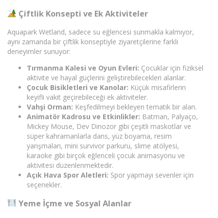
Çiftlik Konsepti ve Ek Aktiviteler
Aquapark Wetland, sadece su eğlencesi sunmakla kalmıyor,
aynı zamanda bir çiftlik konseptiyle ziyaretçilerine farklı
deneyimler sunuyor:
Tırmanma Kalesi ve Oyun Evleri:
Çocuklar için fiziksel
aktivite ve hayal güçlerini geliştirebilecekleri alanlar.
Çocuk Bisikletleri ve Kanolar:
Küçük misafirlerin
keyifli vakit geçirebileceği ek aktiviteler.
Vahşi Orman:
Keşfedilmeyi bekleyen tematik bir alan.
Animatör Kadrosu ve Etkinlikler:
Batman, Palyaço,
Mickey Mouse, Dev Dinozor gibi çeşitli maskotlar ve
süper kahramanlarla dans, yüz boyama, resim
yarışmaları, mini survivor parkuru, slime atölyesi,
karaoke gibi birçok eğlenceli çocuk animasyonu ve
aktivitesi düzenlenmektedir.
Açık Hava Spor Aletleri:
Spor yapmayı sevenler için
seçenekler.
Yeme İçme ve Sosyal Alanlar