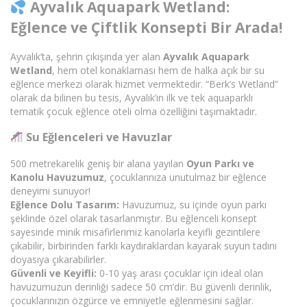
Ayvalık Aquapark Wetland:
Eğlence ve Çiftlik Konsepti Bir Arada!
Ayvalık’ta, şehrin çıkışında yer alan
Ayvalık Aquapark
Wetland
, hem otel konaklaması hem de halka açık bir su
eğlence merkezi olarak hizmet vermektedir. “Berk’s Wetland”
olarak da bilinen bu tesis, Ayvalık’ın ilk ve tek aquaparklı
tematik çocuk eğlence oteli olma özelliğini taşımaktadır.
Su Eğlenceleri ve Havuzlar
500 metrekarelik geniş bir alana yayılan
Oyun Parkı ve
Kanolu Havuzumuz
, çocuklarınıza unutulmaz bir eğlence
deneyimi sunuyor!
Eğlence Dolu Tasarım:
Havuzumuz, su içinde oyun parkı
şeklinde özel olarak tasarlanmıştır. Bu eğlenceli konsept
sayesinde minik misafirlerimiz kanolarla keyifli gezintilere
çıkabilir, birbirinden farklı kaydıraklardan kayarak suyun tadını
doyasıya çıkarabilirler.
Güvenli ve Keyifli:
0-10 yaş arası çocuklar için ideal olan
havuzumuzun derinliği sadece 50 cm’dir. Bu güvenli derinlik,
çocuklarınızın özgürce ve emniyetle eğlenmesini sağlar.