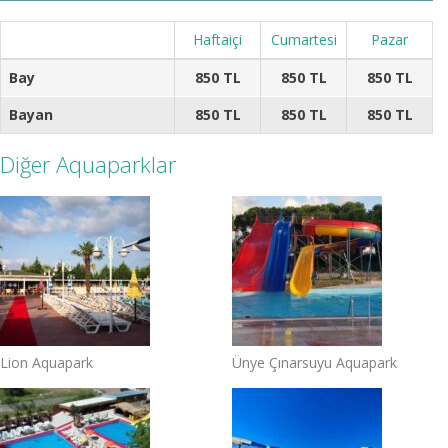
Haftaiçi
Cumartesi
Pazar
Bay
850 TL
850 TL
850 TL
Bayan
850 TL
850 TL
850 TL
Diğer Aquaparklar
Lion Aquapark
Ünye Çınarsuyu Aquapark