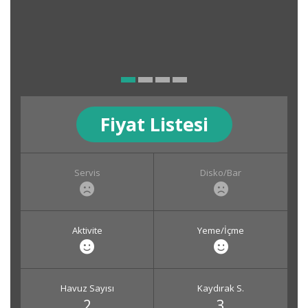
Fiyat Listesi
Servis
Disko/Bar
Aktivite
Yeme/İçme
Havuz Sayısı
Kaydırak S.
2
3