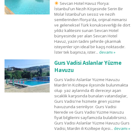
Sevcan Hotel Havuz Florya:
İstanbul'un Nezih Köşesinde Serin Bir
Mola! İstanbul'un sessiz ve nezih
semtlerinden Florya'da, orijinal mimarisi
ve geleneksel Türk konukseverliği ile dört
yıldız kalitesini sunan Sevcan Hotel
bünyesinde yer alan Sevcan Hotel
Havuz, yazın tadını şehirde çıkarmak
isteyenler için ideal bir kaçış noktasıdır.
İster tek başınıza, ister...
devamı »
Gurs Vadisi Aslanlar Yüzme
Havuzu
Gurs Vadisi Aslanlar Yüzme Havuzu
Mardin'in Kızıltepe ilçesinde bulunmakta
olup yaz aylarında 45 dereceyi aşan
sıcaklık karşısında bunalan vatandaşlar,
Gurs Vadisi'ne hizmete giren yüzme
havuzunda serinliyor. Gurs Vadisi
Nerede ve Gurs Vadisi Yüzme Havuzu
fiyat bilgilerini sayfamızda bulabilirsiniz.
Gurs Vadisi Aslanlar Yüzme Havuzu Gurs
Vadisi, Mardin ili Kızıltepe ilçesi...
devamı »