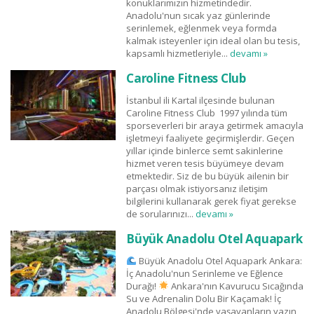
konuklarımızın hizmetindedir.
Anadolu'nun sıcak yaz günlerinde
serinlemek, eğlenmek veya formda
kalmak isteyenler için ideal olan bu tesis,
kapsamlı hizmetleriyle...
devamı »
Caroline Fitness Club
İstanbul ili Kartal ilçesinde bulunan
Caroline Fitness Club 1997 yılında tüm
sporseverleri bir araya getirmek amacıyla
işletmeyi faaliyete geçirmişlerdir. Geçen
yıllar içinde binlerce semt sakinlerine
hizmet veren tesis büyümeye devam
etmektedir. Siz de bu büyük ailenin bir
parçası olmak istiyorsanız iletişim
bilgilerini kullanarak gerek fiyat gerekse
de sorularınızı...
devamı »
Büyük Anadolu Otel Aquapark
Büyük Anadolu Otel Aquapark Ankara:
İç Anadolu'nun Serinleme ve Eğlence
Durağı!
Ankara'nın Kavurucu Sıcağında
Su ve Adrenalin Dolu Bir Kaçamak! İç
Anadolu Bölgesi'nde yaşayanların yazın