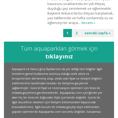
kavurucu sıcaklarında en çok ihtiyaç
duyduğu şey serinlemek ve eğlenmektir.
Başkent Ankara'da bu ihtiyacı karşılamak,
yaz tatillerinde ve hafta sonlarında su ve
eğlenceyi bir araya...
devamı »
1
2
sonraki sayfa »
Tüm aquaparkları görmek için
tıklayınız
Aquapark ve havuz giriş fiyatlarının da yer aldığı tüm bilgiler ilgili
tesislerin genel kullanıma sunmuş olduğu web sitesi ve
broşürlerden derlenmiş olup, eksik olan fiyat ve iletişim bilgileri
editörlerimiz tarafından tesisler ile iletişime geçilerek
sağlanmıştır. Güncel fiyat ve rezervasyon işlemleri için tesis ile
irtibata geçilmesi gerekmektedir. Aquaparka.com içeriğinde yer
alan hiç bir tesis ile doğrudan ilişki içerisinde değildir. İçerik ile
ilgili düzeltme istekleri için İletişim bölümünden başvuruda
bulunabilirsiniz. İlgili kurum ile irtibata geçilip teyit edilmeden
yapılan işlemlerde Aquaparka.com sorumlu değildir, tutulamaz.