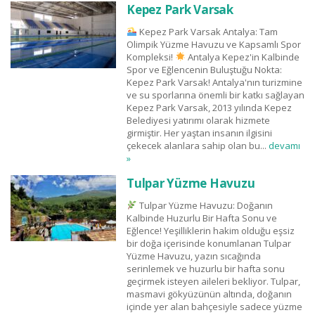
Kepez Park Varsak
Kepez Park Varsak Antalya: Tam
Olimpik Yüzme Havuzu ve Kapsamlı Spor
Kompleksi!
Antalya Kepez'in Kalbinde
Spor ve Eğlencenin Buluştuğu Nokta:
Kepez Park Varsak! Antalya'nın turizmine
ve su sporlarına önemli bir katkı sağlayan
Kepez Park Varsak, 2013 yılında Kepez
Belediyesi yatırımı olarak hizmete
girmiştir. Her yaştan insanın ilgisini
çekecek alanlara sahip olan bu...
devamı
»
Tulpar Yüzme Havuzu
Tulpar Yüzme Havuzu: Doğanın
Kalbinde Huzurlu Bir Hafta Sonu ve
Eğlence! Yeşilliklerin hakim olduğu eşsiz
bir doğa içerisinde konumlanan Tulpar
Yüzme Havuzu, yazın sıcağında
serinlemek ve huzurlu bir hafta sonu
geçirmek isteyen aileleri bekliyor. Tulpar,
masmavi gökyüzünün altında, doğanın
içinde yer alan bahçesiyle sadece yüzme