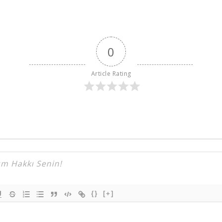
0
Article Rating
{}
[+]