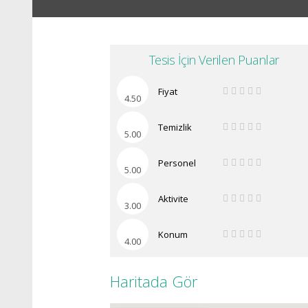
Tesis İçin Verilen Puanlar
Fiyat
4.50
Temizlik
5.00
Personel
5.00
Aktivite
3.00
Konum
4.00
Haritada Gör