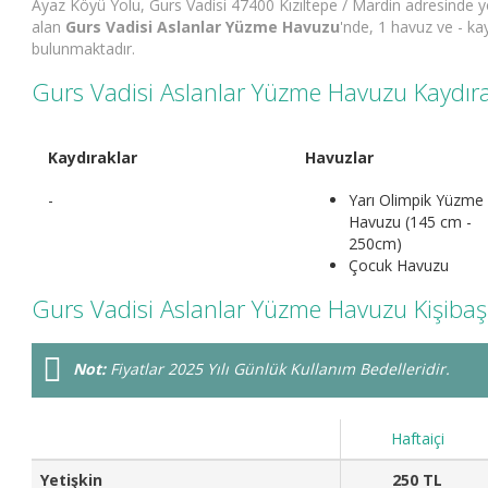
Ayaz Köyü Yolu, Gurs Vadisi 47400 Kızıltepe / Mardin adresinde y
alan
Gurs Vadisi Aslanlar Yüzme Havuzu
'nde, 1 havuz ve - ka
bulunmaktadır.
Gurs Vadisi Aslanlar Yüzme Havuzu Kaydırak
Kaydıraklar
Havuzlar
-
Yarı Olimpik Yüzme
Havuzu (145 cm -
250cm)
Çocuk Havuzu
Gurs Vadisi Aslanlar Yüzme Havuzu Kişibaşı F
Not:
Fiyatlar 2025 Yılı Günlük Kullanım Bedelleridir.
Haftaiçi
Yetişkin
250 TL