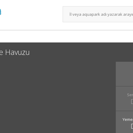
me Havuzu
Ser
Yeme