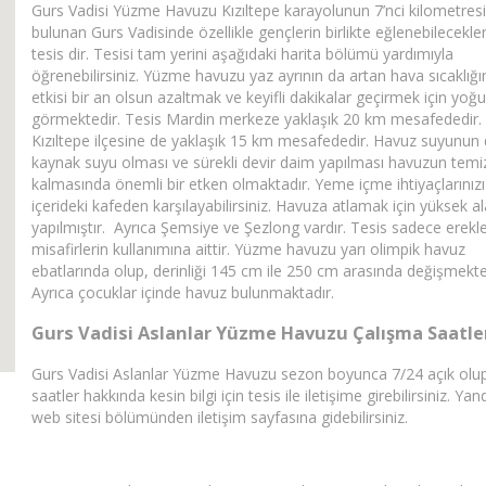
Gurs Vadisi Yüzme Havuzu Kızıltepe karayolunun 7’nci kilometres
bulunan Gurs Vadisinde özellikle gençlerin birlikte eğlenebilecekler
tesis dir. Tesisi tam yerini aşağıdaki harita bölümü yardımıyla
öğrenebilirsiniz. Yüzme havuzu yaz ayrının da artan hava sıcaklığı
etkisi bir an olsun azaltmak ve keyifli dakikalar geçirmek için yoğun
görmektedir. Tesis Mardin merkeze yaklaşık 20 km mesafededir.
Kızıltepe ilçesine de yaklaşık 15 km mesafededir. Havuz suyunun
kaynak suyu olması ve sürekli devir daim yapılması havuzun temi
kalmasında önemli bir etken olmaktadır. Yeme içme ihtiyaçlarınızı
içerideki kafeden karşılayabilirsiniz. Havuza atlamak için yüksek al
yapılmıştır. Ayrıca Şemsiye ve Şezlong vardır. Tesis sadece erekl
misafirlerin kullanımına aittir. Yüzme havuzu yarı olimpik havuz
ebatlarında olup, derinliği 145 cm ile 250 cm arasında değişmekte
Ayrıca çocuklar içinde havuz bulunmaktadır.
Gurs Vadisi Aslanlar Yüzme Havuzu Çalışma Saatle
Gurs Vadisi Aslanlar Yüzme Havuzu sezon boyunca 7/24 açık olu
saatler hakkında kesin bilgi için tesis ile iletişime girebilirsiniz. Yan
web sitesi bölümünden iletişim sayfasına gidebilirsiniz.