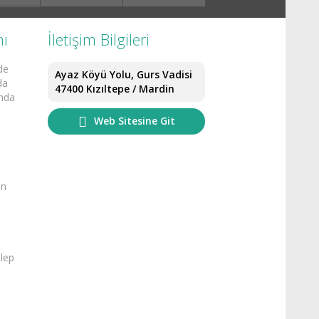
mı
İletişim Bilgileri
nde
Ayaz Köyü Yolu, Gurs Vadisi
da
47400 Kızıltepe / Mardin
unda
Web Sitesine Git
in
.
alep