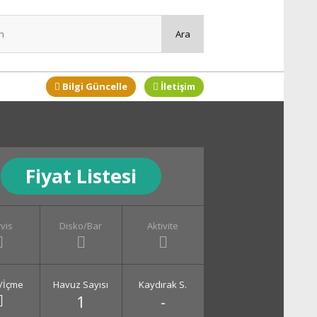
Bilgi Güncelle
İletişim
Fiyat Listesi
vis
Disko/Bar
Aktivite
/İçme
Havuz Sayısı
Kaydırak S.
1
-