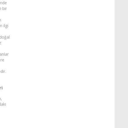
inde
i bir
n
 ilgi
 doğal
z
anlar
ere
dir.
ri
p,
daki