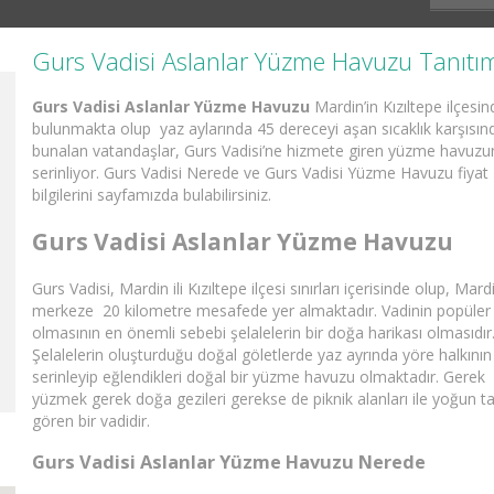
Gurs Vadisi Aslanlar Yüzme Havuzu Tanıtı
Gurs Vadisi Aslanlar Yüzme Havuzu
Mardin’in Kızıltepe ilçesi
bulunmakta olup yaz aylarında 45 dereceyi aşan sıcaklık karşısın
bunalan vatandaşlar, Gurs Vadisi’ne hizmete giren yüzme havuz
serinliyor. Gurs Vadisi Nerede ve Gurs Vadisi Yüzme Havuzu fiyat
bilgilerini sayfamızda bulabilirsiniz.
Gurs Vadisi Aslanlar Yüzme Havuzu
Gurs Vadisi, Mardin ili Kızıltepe ilçesi sınırları içerisinde olup, Mard
merkeze 20 kilometre mesafede yer almaktadır. Vadinin popüler
olmasının en önemli sebebi şelalelerin bir doğa harikası olmasıdır
Şelalelerin oluşturduğu doğal göletlerde yaz ayrında yöre halkının
serinleyip eğlendikleri doğal bir yüzme havuzu olmaktadır. Gerek
yüzmek gerek doğa gezileri gerekse de piknik alanları ile yoğun t
gören bir vadidir.
Gurs Vadisi Aslanlar Yüzme Havuzu Nerede