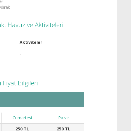
er
ydırak
, Havuz ve Aktiviteleri
Aktiviteler
-
iyat Bilgileri
Cumartesi
Pazar
250 TL
250 TL