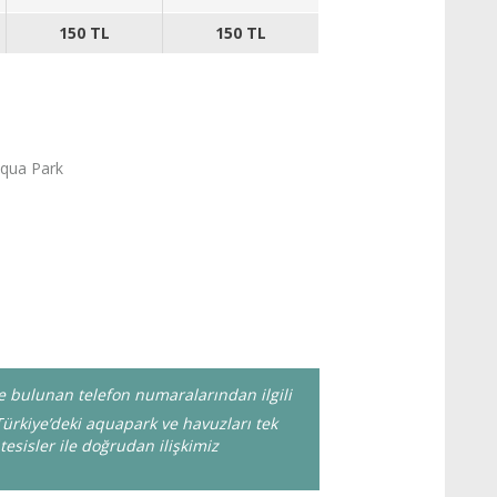
150 TL
150 TL
qua Park
zde bulunan telefon numaralarından ilgili
ürkiye’deki aquapark ve havuzları tek
tesisler ile doğrudan ilişkimiz