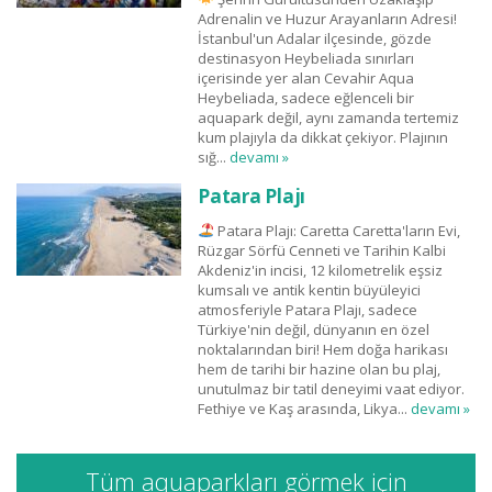
Adrenalin ve Huzur Arayanların Adresi!
İstanbul'un Adalar ilçesinde, gözde
destinasyon Heybeliada sınırları
içerisinde yer alan Cevahir Aqua
Heybeliada, sadece eğlenceli bir
aquapark değil, aynı zamanda tertemiz
kum plajıyla da dikkat çekiyor. Plajının
sığ...
devamı »
Patara Plajı
Patara Plajı: Caretta Caretta'ların Evi,
Rüzgar Sörfü Cenneti ve Tarihin Kalbi
Akdeniz'in incisi, 12 kilometrelik eşsiz
kumsalı ve antik kentin büyüleyici
atmosferiyle Patara Plajı, sadece
Türkiye'nin değil, dünyanın en özel
noktalarından biri! Hem doğa harikası
hem de tarihi bir hazine olan bu plaj,
unutulmaz bir tatil deneyimi vaat ediyor.
Fethiye ve Kaş arasında, Likya...
devamı »
Tüm aquaparkları görmek için