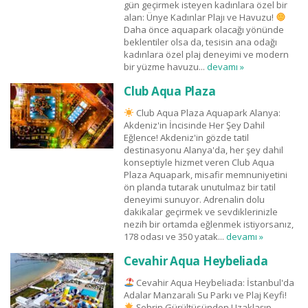
gün geçirmek isteyen kadınlara özel bir
alan: Ünye Kadınlar Plajı ve Havuzu!
Daha önce aquapark olacağı yönünde
beklentiler olsa da, tesisin ana odağı
kadınlara özel plaj deneyimi ve modern
bir yüzme havuzu...
devamı »
Club Aqua Plaza
Club Aqua Plaza Aquapark Alanya:
Akdeniz'in İncisinde Her Şey Dahil
Eğlence! Akdeniz'in gözde tatil
destinasyonu Alanya'da, her şey dahil
konseptiyle hizmet veren Club Aqua
Plaza Aquapark, misafir memnuniyetini
ön planda tutarak unutulmaz bir tatil
deneyimi sunuyor. Adrenalin dolu
dakikalar geçirmek ve sevdiklerinizle
nezih bir ortamda eğlenmek istiyorsanız,
178 odası ve 350 yatak...
devamı »
Cevahir Aqua Heybeliada
Cevahir Aqua Heybeliada: İstanbul'da
Adalar Manzaralı Su Parkı ve Plaj Keyfi!
Şehrin Gürültüsünden Uzaklaşıp