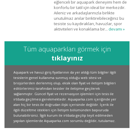
eğlenceli bir aquapark deneyimi hem de
konforlu bir tatil için ideal bir merkezdir.
Aileniz ve arkadaşlarınızla birlikte
unutulmaz anılar biriktirebileceğiniz bu
tesiste su kaydırakları, havuzlar, spor
aktiviteleri ve konaklama bir...
devamı »
Tüm aquaparkları görmek için
tıklayınız
Aquapark ve havuz giriş fiyatlarının da yer aldığı tüm bilgiler ilgili
tesislerin genel kullanıma sunmuş olduğu web sitesi ve
broşürlerden derlenmiş olup, eksik olan fiyat ve iletişim bilgileri
editörlerimiz tarafından tesisler ile iletişime geçilerek
sağlanmıştır. Güncel fiyat ve rezervasyon işlemleri için tesis ile
irtibata geçilmesi gerekmektedir. Aquaparka.com içeriğinde yer
alan hiç bir tesis ile doğrudan ilişki içerisinde değildir. İçerik ile
ilgili düzeltme istekleri için İletişim bölümünden başvuruda
bulunabilirsiniz. İlgili kurum ile irtibata geçilip teyit edilmeden
yapılan işlemlerde Aquaparka.com sorumlu değildir, tutulamaz.