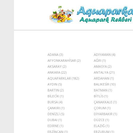
ADANA (3)
ADIYAMAN (4)
AFYONKARAHİSAR (2)
AĞRI (1)
AKSARAY (2)
AMASYA (2)
ANKARA (22)
ANTALYA (21)
AQUAPARKLAR (182)
ARDAHAN (1)
AYDIN (5)
BALIKESİR (10)
BARTIN (2)
BATMAN (1)
BİLECİK (1)
BİTLİS (1)
BURSA (4)
ÇANAKKALE (1)
ÇANKIRI (1)
ÇORUM (1)
DENİZLİ (5)
DİYARBAKIR (1)
DUBAI (1)
DÜZCE (1)
EDİRNE (1)
ELAZIĞ (1)
ERZİNCAN (1)
ERZURUM (1)