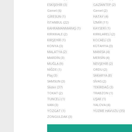
ESKİŞEHİR (3)
GAZİANTEP (2)
Genel (6)
Genel (2)
GİRESUN (1)
HATAY (4)
İSTANBUL (22)
İZMİR (11)
KAHRAMANMARAŞ (1)
KAYSERİ (1)
KIRIKKALE (2)
KIRKLARELİ (2)
KIRŞEHİR (1)
KOCAELİ (3)
KONYA (3)
KÜTAHYA (3)
MALATYA (2)
MANİSA (4)
MARDİN (3)
MERSİN (4)
MUĞLA (9)
NEVŞEHİR (2)
NİĞDE (1)
ORDU (2)
Plaj (3)
SAKARYA (8)
SAMSUN (3)
SİVAS (2)
Slider (37)
TEKİRDAĞ (3)
TOKAT (2)
TRABZON (1)
TUNCELİ (1)
UŞAK (1)
VAN (3)
YALOVA (4)
YOZGAT (1)
YÜZME HAVUZU (35)
ZONGULDAK (3)