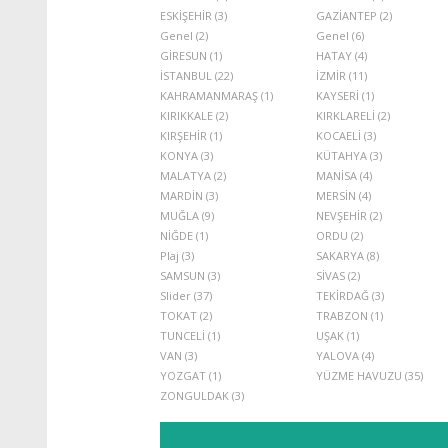
ESKİŞEHİR (3)
GAZİANTEP (2)
Genel (2)
Genel (6)
GİRESUN (1)
HATAY (4)
İSTANBUL (22)
İZMİR (11)
KAHRAMANMARAŞ (1)
KAYSERİ (1)
KIRIKKALE (2)
KIRKLARELİ (2)
KIRŞEHİR (1)
KOCAELİ (3)
KONYA (3)
KÜTAHYA (3)
MALATYA (2)
MANİSA (4)
MARDİN (3)
MERSİN (4)
MUĞLA (9)
NEVŞEHİR (2)
NİĞDE (1)
ORDU (2)
Plaj (3)
SAKARYA (8)
SAMSUN (3)
SİVAS (2)
Slider (37)
TEKİRDAĞ (3)
TOKAT (2)
TRABZON (1)
TUNCELİ (1)
UŞAK (1)
VAN (3)
YALOVA (4)
YOZGAT (1)
YÜZME HAVUZU (35)
ZONGULDAK (3)