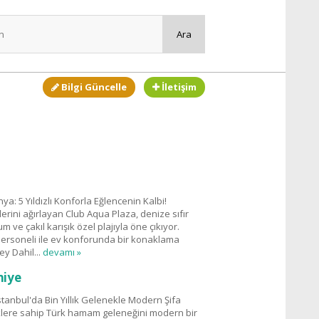
Bilgi Güncelle
İletişim
a: 5 Yıldızlı Konforla Eğlencenin Kalbi!
erini ağırlayan Club Aqua Plaza, denize sıfır
e çakıl karışık özel plajıyla öne çıkıyor.
personeli ile ev konforunda bir konaklama
y Dahil...
devamı »
iye
nbul'da Bin Yıllık Gelenekle Modern Şifa
köklere sahip Türk hamam geleneğini modern bir