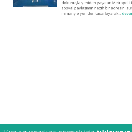
dokunuşla yeniden yaşatan Metropol H
sosyal paylaşımın nezih bir adresini su
mimariyle yeniden tasarlayarak...
deva