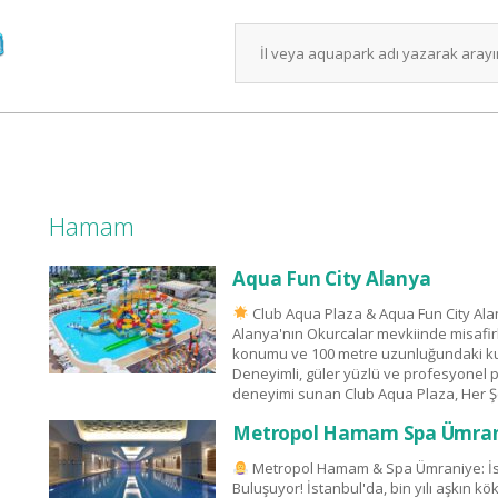
Hamam
Aqua Fun City Alanya
Club Aqua Plaza & Aqua Fun City Alany
Alanya'nın Okurcalar mevkiinde misafirl
konumu ve 100 metre uzunluğundaki kum v
Deneyimli, güler yüzlü ve profesyonel 
deneyimi sunan Club Aqua Plaza, Her Şe
Metropol Hamam Spa Ümran
Metropol Hamam & Spa Ümraniye: İsta
Buluşuyor! İstanbul'da, bin yılı aşkın 