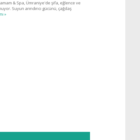
amam & Spa, Ümraniye'de şifa, eğlence ve
nuyor. Suyun arındırıcı gücünü, çağdaş
mı »