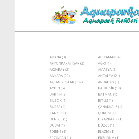
ADANA (3)
ADIYAMAN (4)
AFYONKARAHİSAR (2)
AĞRI (1)
AKSARAY (2)
AMASYA (2)
ANKARA (22)
ANTALYA (21)
AQUAPARKLAR (182)
ARDAHAN (1)
AYDIN (5)
BALIKESİR (10)
BARTIN (2)
BATMAN (1)
BİLECİK (1)
BİTLİS (1)
BURSA (4)
ÇANAKKALE (1)
ÇANKIRI (1)
ÇORUM (1)
DENİZLİ (5)
DİYARBAKIR (1)
DUBAI (1)
DÜZCE (1)
EDİRNE (1)
ELAZIĞ (1)
ERZİNCAN (1)
ERZURUM (1)