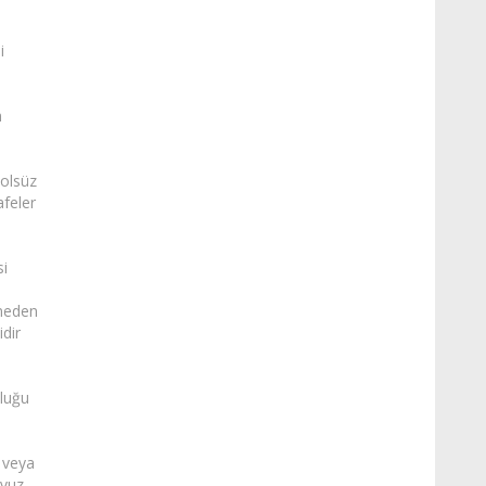
i
m
kolsüz
afeler
si
rmeden
dir
uluğu
ı veya
avuz