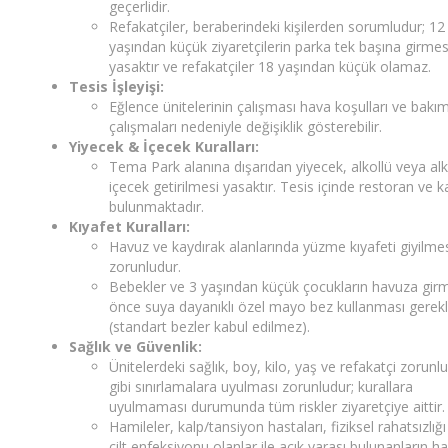
geçerlidir.
Refakatçiler, beraberindeki kişilerden sorumludur; 12
yaşından küçük ziyaretçilerin parka tek başına girmes
yasaktır ve refakatçiler 18 yaşından küçük olamaz.
Tesis İşleyişi:
Eğlence ünitelerinin çalışması hava koşulları ve bakı
çalışmaları nedeniyle değişiklik gösterebilir.
Yiyecek & İçecek Kuralları:
Tema Park alanına dışarıdan yiyecek, alkollü veya al
içecek getirilmesi yasaktır. Tesis içinde restoran ve k
bulunmaktadır.
Kıyafet Kuralları:
Havuz ve kaydırak alanlarında yüzme kıyafeti giyilme
zorunludur.
Bebekler ve 3 yaşından küçük çocukların havuza gi
önce suya dayanıklı özel mayo bez kullanması gerekli
(standart bezler kabul edilmez).
Sağlık ve Güvenlik:
Ünitelerdeki sağlık, boy, kilo, yaş ve refakatçi zorunl
gibi sınırlamalara uyulması zorunludur; kurallara
uyulmaması durumunda tüm riskler ziyaretçiye aittir.
Hamileler, kalp/tansiyon hastaları, fiziksel rahatsızlığ
cilt enfeksiyonu olanlar ile açık yarası bulunanların h