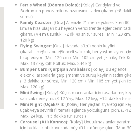
Ferris Wheel (Dönme Dolap):
[Kolay] Candyland ve
Bodrum’un panoramik manzarasının tadını çıkarın. (~8 daki
süresi)
Family Coaster:
[Orta] Ailenizle 21 metre yükseklikten 80
km/sa hıza ulaşan bu heyecan verici trende eğlencenin tadı
çıkarın. (4.4 m uzunluk, ~2 dk 40 sn tur süresi, Min. 120 cm
120 kg)
Flying Swinger:
[Orta] Havada süzülmenin keyfini
çıkarabileceğiniz bu eğlenceli salıncak, her yaştan ziyaretçi
hitap ediyor. (Min. 120 cm / Min. 105 cm yetişkin ile, Tek Ko
Max. 137 kg, Çift Koltuk: Max. 244 kg)
Bumper Cars (Çarpışan Arabalar):
[Kolay] Bu eğlenceli
elektrikli arabalarla çarpışmanın ve sürüş keyfinin tadını çıka
(~3 dakika tur süresi, Min. 120 cm / Min. 105 cm yetişkin ile
Max. 120 kg)
Mini Swing:
[Kolay] Küçük maceracılar için tasarlanmış keyi
salıncak deneyimi. (3-12 Yaş, Max. 12 kişi, ~1.5 dakika tur s
Mini Flight (Uçak/Fil):
[Kolay] Her yaştan ziyaretçi için keyi
uçak veya sevimli fil temalı eğlence yolculuğuna çıkın. (3-12
Max. 24 kişi, ~1.5 dakika tur süresi)
Carousel (Atlı Karınca):
[Kolay] Unutulmaz anılar yaratm
için bu klasik atlı karıncada büyülü bir dönüşe çıkın. (Max. 30