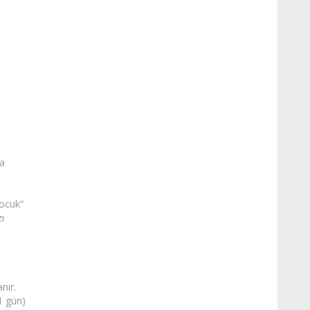
la
çocuk”
zı
e
nır.
(1 gün)