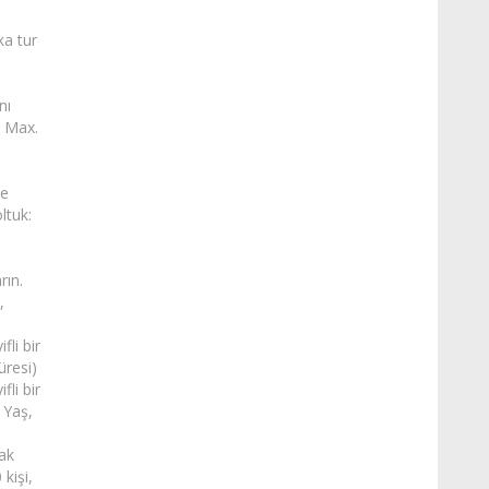
ka tur
nı
, Max.
ye
ltuk:
rın.
,
fli bir
üresi)
fli bir
 Yaş,
ak
 kişi,