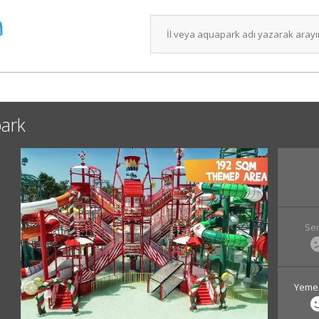
ark
Ser
Yeme