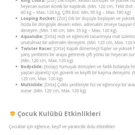
King Cobra:
[Zor] Dik inişler, keskin dönüşler ve yüksek hız
heyecan sunan ikonik bir kaydırak. (Min. 120 cm, Tekli Bot:
60 kg – Max. 120 kg, Çiftli Bot: Min. 90 kg – Max. 180 kg)
Looping Rocket:
[Zor] Dik bir düşüşle başlayan ve yükse
hızda bir döngüyle devam eden, adrenalini zirveye taşıyan b
deneyim. (Min. 140 cm, Min. 35 kg – Max. 120 kg)
Aquatube:
[Orta] Hızlı ve eğlenceli tasarımıyla mat üzerin
unutulmaz bir adrenalin deneyimi. (Min. 120 cm, Max. 120 
Twister Racer:
[Orta] Kapalı dönemeçli tüpler ve yüksek hı
yarış şeritlerini bir araya getirerek çift yönlü bir heyecan su
(Min. 120 cm, Max. 120 kg)
Bodyslide:
[Kolay] Yumuşak dönüşleri ve farklı hızlarıyla h
yaştan ziyaretçi için güvenli ve keyifli bir kayma deneyimi. (
120 cm, Max. 120 kg)
Multislide:
[Orta] Çoklu şeritleriyle hız ve eğlenceyi bir ar
sunar. (Min. 120 cm, Max. 120 kg)
Çocuk Kulübü Etkinlikleri
Çocuklar için eğlence, keşif ve yaratıcılık dolu etkinlikler: