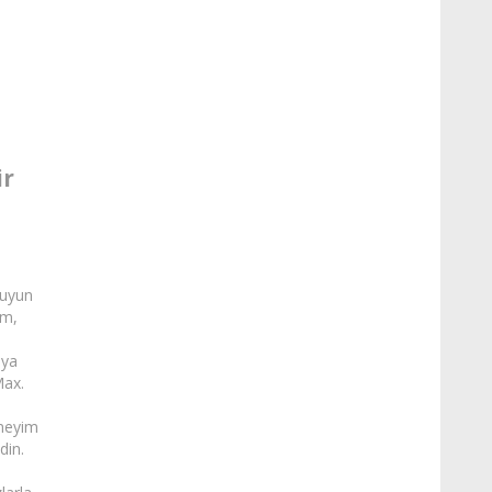
ir
suyun
cm,
uya
Max.
eneyim
din.