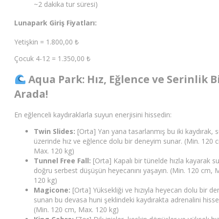
~2 dakika tur süresi)
Lunapark Giriş Fiyatları:
Yetişkin =
1.800,00
₺
Çocuk 4-12 =
1.350,00
₺
Aqua Park: Hız, Eğlence ve Serinlik B
Arada!
En eğlenceli kaydıraklarla suyun enerjisini hissedin:
Twin Slides:
[Orta] Yan yana tasarlanmış bu iki kaydırak, 
üzerinde hız ve eğlence dolu bir deneyim sunar. (Min. 120 
Max. 120 kg)
Tunnel Free Fall:
[Orta] Kapalı bir tünelde hızla kayarak s
doğru serbest düşüşün heyecanını yaşayın. (Min. 120 cm, 
120 kg)
Magicone:
[Orta] Yüksekliği ve hızıyla heyecan dolu bir d
sunan bu devasa huni şeklindeki kaydırakta adrenalini hisse
(Min. 120 cm, Max. 120 kg)