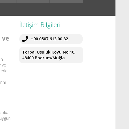
İletişim Bilgileri
 ve
+90 0507 613 00 82
Torba, Usuluk Koyu No:10,
48400 Bodrum/Muğla
en
y ve
lerle
r
rini
n
dolu.
 uygun