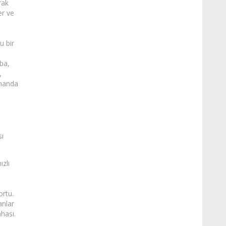
rak
er ve
u bir
ba,
,
rmanda
sı
ızlı
ortu.
anlar
hası.