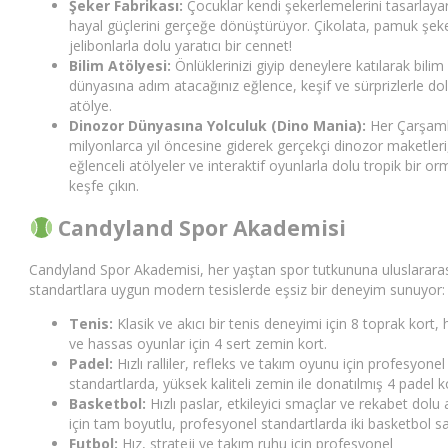
Şeker Fabrikası:
Çocuklar kendi şekerlemelerini tasarlaya
hayal güçlerini gerçeğe dönüştürüyor. Çikolata, pamuk şek
jelibonlarla dolu yaratıcı bir cennet!
Bilim Atölyesi:
Önlüklerinizi giyip deneylere katılarak bilim
dünyasına adım atacağınız eğlence, keşif ve sürprizlerle dol
atölye.
Dinozor Dünyasına Yolculuk (Dino Mania):
Her Çarşam
milyonlarca yıl öncesine giderek gerçekçi dinozor maketleri
eğlenceli atölyeler ve interaktif oyunlarla dolu tropik bir o
keşfe çıkın.
Candyland Spor Akademisi
Candyland Spor Akademisi, her yaştan spor tutkununa uluslarara
standartlara uygun modern tesislerde eşsiz bir deneyim sunuyor:
Tenis:
Klasik ve akıcı bir tenis deneyimi için 8 toprak kort, h
ve hassas oyunlar için 4 sert zemin kort.
Padel:
Hızlı ralliler, refleks ve takım oyunu için profesyonel
standartlarda, yüksek kaliteli zemin ile donatılmış 4 padel k
Basketbol:
Hızlı paslar, etkileyici smaçlar ve rekabet dolu 
için tam boyutlu, profesyonel standartlarda iki basketbol sa
Futbol:
Hız, strateji ve takım ruhu için profesyonel