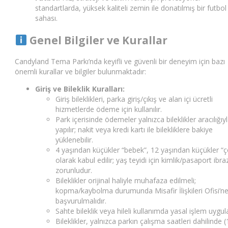
standartlarda, yüksek kaliteli zemin ile donatılmış bir futbol
sahası.
Genel Bilgiler ve Kurallar
Candyland Tema Parkı’nda keyifli ve güvenli bir deneyim için bazı
önemli kurallar ve bilgiler bulunmaktadır:
Giriş ve Bileklik Kuralları:
Giriş bileklikleri, parka giriş/çıkış ve alan içi ücretli
hizmetlerde ödeme için kullanılır.
Park içerisinde ödemeler yalnızca bileklikler aracılığıy
yapılır; nakit veya kredi kartı ile bilekliklere bakiye
yüklenebilir.
4 yaşından küçükler “bebek”, 12 yaşından küçükler “
olarak kabul edilir; yaş teyidi için kimlik/pasaport ibra
zorunludur.
Bileklikler orijinal haliyle muhafaza edilmeli;
kopma/kaybolma durumunda Misafir İlişkileri Ofisi’n
başvurulmalıdır.
Sahte bileklik veya hileli kullanımda yasal işlem uygula
Bileklikler, yalnızca parkın çalışma saatleri dahilinde 