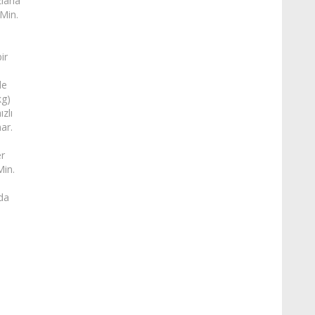
larla
 Min.
k
ir
de
kg)
zlı
nar.
er
Min.
ada