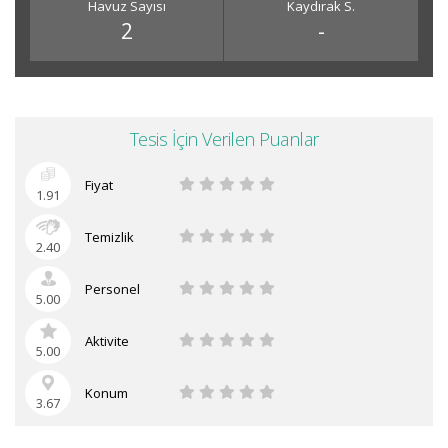
Havuz Sayısı
Kaydırak S.
2
-
Tesis İçin Verilen Puanlar
Fiyat
1.91
Temizlik
2.40
Personel
5.00
Aktivite
5.00
Konum
3.67