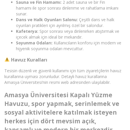
Sauna ve Fin Hamamı:
2 adet sauna ve bir Fin
hamamı ile spor sonrası dinlenme ve rahatlama imkanı
sunar.
Dans ve Halk Oyunları Salonu:
Çeşitli dans ve halk
oyunları pratikleri için ayrılmış özel bir salondur.
Kafeterya:
Spor sonrası veya dinlenirken atıştırmak ve
içecek almak için ideal bir mekandır.
Soyunma Odaları:
Kullanıcıların konforu için modern ve
hijyenik soyunma odaları mevcuttur.
Havuz Kuralları
Tesisin düzenli ve güvenli kullanımı için tüm ziyaretçilerin havuz
kurallarına uyması zorunludur. Detaylı havuz kurallarına
Amasya Üniversitesi’nin resmi web adresinden ulaşılabilir.
Amasya Üniversitesi Kapalı Yüzme
Havuzu, spor yapmak, serinlemek ve
sosyal aktivitelere katılmak isteyen
herkes için dört mevsim açık,
kapsamlı ve modern bir merkezdir.