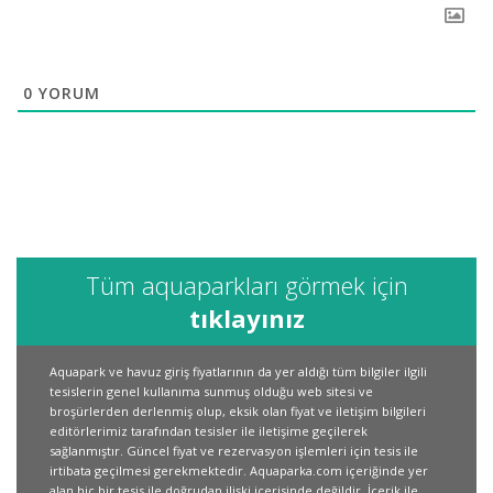
0
YORUM
Tüm aquaparkları görmek için
tıklayınız
Aquapark ve havuz giriş fiyatlarının da yer aldığı tüm bilgiler ilgili
tesislerin genel kullanıma sunmuş olduğu web sitesi ve
broşürlerden derlenmiş olup, eksik olan fiyat ve iletişim bilgileri
editörlerimiz tarafından tesisler ile iletişime geçilerek
sağlanmıştır. Güncel fiyat ve rezervasyon işlemleri için tesis ile
irtibata geçilmesi gerekmektedir. Aquaparka.com içeriğinde yer
alan hiç bir tesis ile doğrudan ilişki içerisinde değildir. İçerik ile