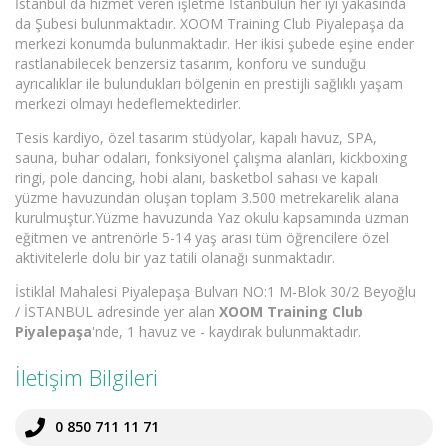
İstanbul da hizmet veren işletme İstanbulun her iyi yakasında
da Şubesi bulunmaktadır. XOOM Training Club Piyalepaşa da
merkezi konumda bulunmaktadır. Her ikisi şubede eşine ender
rastlanabilecek benzersiz tasarım, konforu ve sunduğu
ayrıcalıklar ile bulundukları bölgenin en prestijli sağlıklı yaşam
merkezi olmayı hedeflemektedirler.
Tesis kardiyo, özel tasarım stüdyolar, kapalı havuz, SPA,
sauna, buhar odaları, fonksiyonel çalışma alanları, kickboxing
ringi, pole dancing, hobi alanı, basketbol sahası ve kapalı
yüzme havuzundan oluşan toplam 3.500 metrekarelik alana
kurulmuştur.Yüzme havuzunda Yaz okulu kapsamında uzman
eğitmen ve antrenörle 5-14 yaş arası tüm öğrencilere özel
aktivitelerle dolu bir yaz tatili olanağı sunmaktadır.
İstiklal Mahalesi Piyalepaşa Bulvarı NO:1 M-Blok 30/2 Beyoğlu
/ İSTANBUL adresinde yer alan
XOOM Training Club
Piyalepaşa
'nde, 1 havuz ve - kaydırak bulunmaktadır.
İletişim Bilgileri
0 850 711 11 71