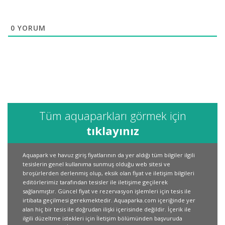
0
YORUM
Tüm aquaparkları görmek için
tıklayınız
Aquapark ve havuz giriş fiyatlarının da yer aldığı tüm bilgiler ilgili
tesislerin genel kullanıma sunmuş olduğu web sitesi ve
broşürlerden derlenmiş olup, eksik olan fiyat ve iletişim bilgileri
editörlerimiz tarafından tesisler ile iletişime geçilerek
sağlanmıştır. Güncel fiyat ve rezervasyon işlemleri için tesis ile
irtibata geçilmesi gerekmektedir. Aquaparka.com içeriğinde yer
alan hiç bir tesis ile doğrudan ilişki içerisinde değildir. İçerik ile
ilgili düzeltme istekleri için İletişim bölümünden başvuruda