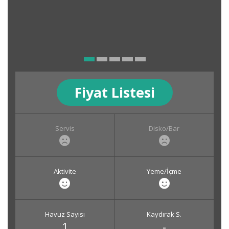
Fiyat Listesi
Servis
Disko/Bar
Aktivite
Yeme/İçme
Havuz Sayısı
Kaydırak S.
1
-