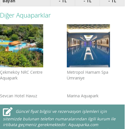
Bayan
- TL
- TL
- TL
Diğer Aquaparklar
Çekmeköy NRC Centre
Metropol Hamam Spa
Aquapark
Ümraniye
Sevcan Hotel Havuz
Marina Aquapark
Güncel fiyat bilgisi ve rezervasyon işlemleri için
sitemizde bulunan telefon numaralarından ilgili kurum ile
irtibata geçmeniz gerekmektedir. Aquaparka.com