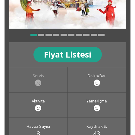
Fiyat Listesi
Servis
Disko/Bar
Aktivite
Yeme/İçme
Havuz Sayısı
Kaydırak S.
8
43