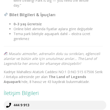
were thrilling! Park is big — you need the whole
day.”
Bilet Bilgileri & İpuçları
0–3 yaş ücretsiz
Online bilet alımında fiyatlar aylara göre değişebilir
Tema park biletiyle aquapark dahil – ekstra ücret
gerekmez
Masalsı atmosfer, adrenalin dolu su sırıtkıları, eğlenceli
alanlar ve bütün aile için unutulmaz anılar… The Land of
Legends’ta her anınız bir efsaneye dönüşebilir!
Kadriye Mahallesi Atatürk Caddesi NO:1 D:NO 515 07506 Serik
/ Antalya adresinde yer alan
The Land of Legends
Aquapark
'nde, 8 havuz ve 43 kaydırak bulunmaktadır.
İletişim Bilgileri
444 9 913