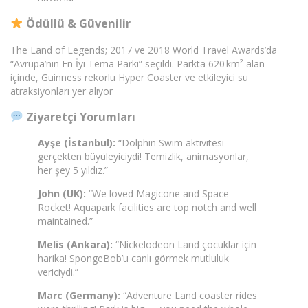
Ödüllü & Güvenilir
The Land of Legends; 2017 ve 2018 World Travel Awards’da
“Avrupa’nın En İyi Tema Parkı” seçildi. Parkta 620 km² alan
içinde, Guinness rekorlu Hyper Coaster ve etkileyici su
atraksiyonları yer alıyor
Ziyaretçi Yorumları
Ayşe (İstanbul):
“Dolphin Swim aktivitesi
gerçekten büyüleyiciydi! Temizlik, animasyonlar,
her şey 5 yıldız.”
John (UK):
“We loved Magicone and Space
Rocket! Aquapark facilities are top notch and well
maintained.”
Melis (Ankara):
“Nickelodeon Land çocuklar için
harika! SpongeBob’u canlı görmek mutluluk
vericiydi.”
Marc (Germany):
“Adventure Land coaster rides