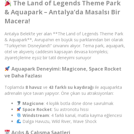
The Land of Legends Theme Park
& Aquapark – Antalya’da Masalsı Bir
Macera!
Antalya Belek’te yer alan **The Land of Legends Theme Park
& Aquapark**, Avrupa’nın en büyük su parklarından biri olarak
“Türkiye’nin Disneyland’ı” ünvanını alıyor. Tema park, aquapark,
otel ve alışveriş caddesini kapsayan devasa kompleks;
ziyaretçilerine eşsiz bir tatil deneyimi sunuyor
Aquapark Deneyimi: Magicone, Space Rocket
ve Daha Fazlası
Toplamda
8 havuz
ve
43 farklı su kaydırağı
ile aquaparkta
adrenalin iyice tavan yapıyor. Öne çıkan su atraksiyonları:
Magicone
: 4 kişilik botla döne döne savrulmak
Space Rocket
: Su astronotu hissi
Windstream
: 4 farklı kanal, matla kayma eğlencesi
Dalga Havuzu, Wild River, Wave Shock
Açılış & Çalışma Saatleri