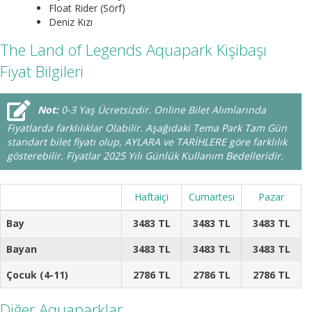
Float Rider (Sörf)
Deniz Kızı
The Land of Legends Aquapark Kişibaşı
Fiyat Bilgileri
Not:
0-3 Yaş Ücretsizdir. Online Bilet Alımlarında
Fiyatlarda farklılıklar Olabilir. Aşağıdaki Tema Park Tam Gün
standart bilet fiyatı olup, AYLARA ve TARİHLERE göre farklılık
gösterebilir. Fiyatlar 2025 Yılı Günlük Kullanım Bedelleridir.
Haftaiçi
Cumartesi
Pazar
Bay
3483 TL
3483 TL
3483 TL
Bayan
3483 TL
3483 TL
3483 TL
Çocuk (4-11)
2786 TL
2786 TL
2786 TL
Diğer Aquaparklar