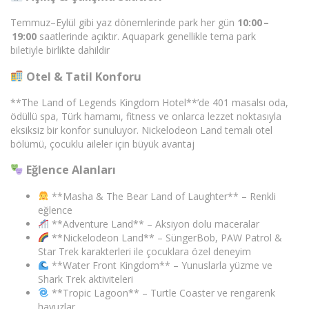
Temmuz–Eylül gibi yaz dönemlerinde park her gün
10:00 –
19:00
saatlerinde açıktır. Aquapark genellikle tema park
biletiyle birlikte dahildir
Otel & Tatil Konforu
**The Land of Legends Kingdom Hotel**’de 401 masalsı oda,
ödüllü spa, Türk hamamı, fitness ve onlarca lezzet noktasıyla
eksiksiz bir konfor sunuluyor. Nickelodeon Land temalı otel
bölümü, çocuklu aileler için büyük avantaj
Eğlence Alanları
**Masha & The Bear Land of Laughter** – Renkli
eğlence
**Adventure Land** – Aksiyon dolu maceralar
**Nickelodeon Land** – SüngerBob, PAW Patrol &
Star Trek karakterleri ile çocuklara özel deneyim
**Water Front Kingdom** – Yunuslarla yüzme ve
Shark Trek aktiviteleri
**Tropic Lagoon** – Turtle Coaster ve rengarenk
havuzlar