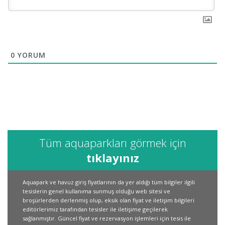
0
YORUM
Tüm aquaparkları görmek için
tıklayınız
Aquapark ve havuz giriş fiyatlarının da yer aldığı tüm bilgiler ilgili
tesislerin genel kullanıma sunmuş olduğu web sitesi ve
broşürlerden derlenmiş olup, eksik olan fiyat ve iletişim bilgileri
editörlerimiz tarafından tesisler ile iletişime geçilerek
sağlanmıştır. Güncel fiyat ve rezervasyon işlemleri için tesis ile