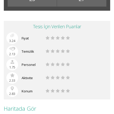
Tesis İçin Verilen Puanlar
Fiyat
3.24
Temizlik
2.13
Personel
1.75
Aktivite
2.33
Konum
2.83
Haritada Gör