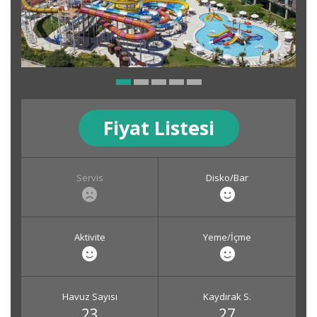
Fiyat Listesi
Servis
Disko/Bar
Aktivite
Yeme/İçme
Havuz Sayısı
Kaydırak S.
23
27