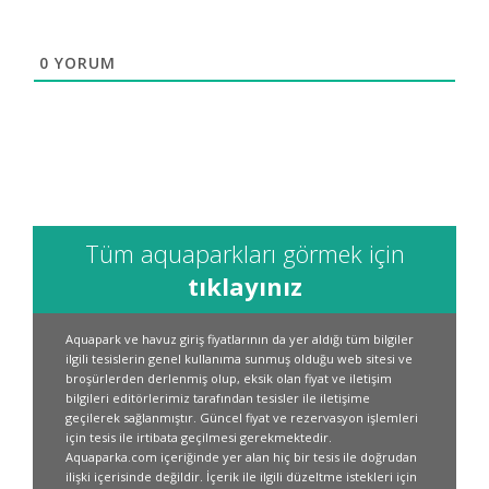
0
YORUM
Tüm aquaparkları görmek için
tıklayınız
Aquapark ve havuz giriş fiyatlarının da yer aldığı tüm bilgiler
ilgili tesislerin genel kullanıma sunmuş olduğu web sitesi ve
broşürlerden derlenmiş olup, eksik olan fiyat ve iletişim
bilgileri editörlerimiz tarafından tesisler ile iletişime
geçilerek sağlanmıştır. Güncel fiyat ve rezervasyon işlemleri
için tesis ile irtibata geçilmesi gerekmektedir.
Aquaparka.com içeriğinde yer alan hiç bir tesis ile doğrudan
ilişki içerisinde değildir. İçerik ile ilgili düzeltme istekleri için