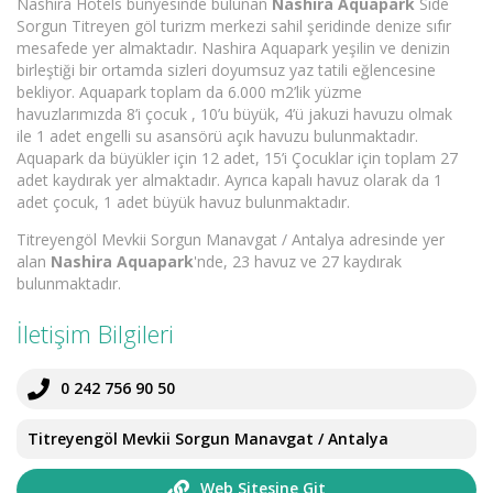
Nashira Hotels bünyesinde bulunan
Nashira Aquapark
Side
Sorgun Titreyen göl turizm merkezi sahil şeridinde denize sıfır
mesafede yer almaktadır. Nashira Aquapark yeşilin ve denizin
birleştiği bir ortamda sizleri doyumsuz yaz tatili eğlencesine
bekliyor. Aquapark toplam da 6.000 m2’lik yüzme
havuzlarımızda 8’i çocuk , 10’u büyük, 4’ü jakuzi havuzu olmak
ile 1 adet engelli su asansörü açık havuzu bulunmaktadır.
Aquapark da büyükler için 12 adet, 15’i Çocuklar için toplam 27
adet kaydırak yer almaktadır. Ayrıca kapalı havuz olarak da 1
adet çocuk, 1 adet büyük havuz bulunmaktadır.
Titreyengöl Mevkii Sorgun Manavgat / Antalya adresinde yer
alan
Nashira Aquapark
'nde, 23 havuz ve 27 kaydırak
bulunmaktadır.
İletişim Bilgileri
0 242 756 90 50
Titreyengöl Mevkii Sorgun Manavgat / Antalya
Web Sitesine Git