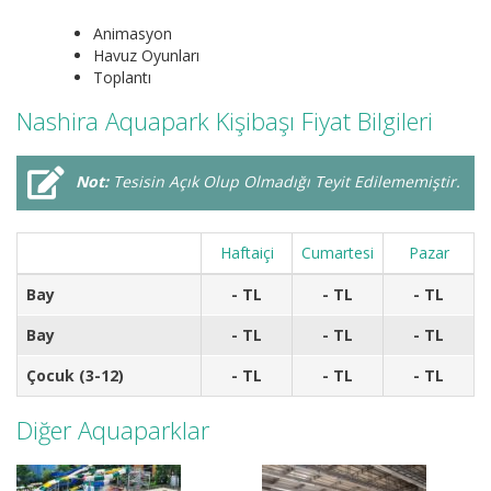
Animasyon
Havuz Oyunları
Toplantı
Nashira Aquapark Kişibaşı Fiyat Bilgileri
Not:
Tesisin Açık Olup Olmadığı Teyit Edilememiştir.
Haftaiçi
Cumartesi
Pazar
Bay
- TL
- TL
- TL
Bay
- TL
- TL
- TL
Çocuk (3-12)
- TL
- TL
- TL
Diğer Aquaparklar