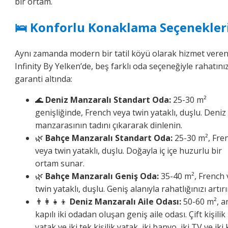
bir ortam.
🛌 Konforlu Konaklama Seçenekler
Aynı zamanda modern bir tatil köyü olarak hizmet vere
Infinity By Yelken’de, beş farklı oda seçeneğiyle rahatını
garanti altında:
🌊
Deniz Manzaralı Standart Oda:
25-30 m²
genişliğinde, French veya twin yataklı, duşlu. Deniz
manzarasının tadını çıkararak dinlenin.
🌿
Bahçe Manzaralı Standart Oda:
25-30 m², Fre
veya twin yataklı, duşlu. Doğayla iç içe huzurlu bir
ortam sunar.
🌿
Bahçe Manzaralı Geniş Oda:
35-40 m², French 
twin yataklı, duşlu. Geniş alanıyla rahatlığınızı artırı
👨‍👩‍👧‍👦
Deniz Manzaralı Aile Odası:
50-60 m², a
kapılı iki odadan oluşan geniş aile odası. Çift kişilik
yatak ve iki tek kişilik yatak, iki banyo, iki TV ve iki