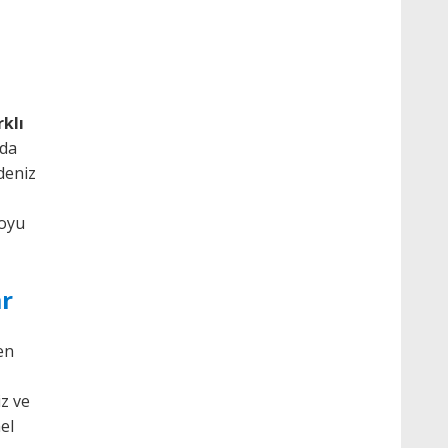
rklı
rda
deniz
boyu
ar
den
iz ve
el