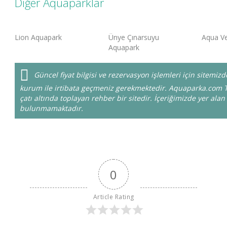
Diğer Aquaparklar
Lion Aquapark
Ünye Çınarsuyu
Aqua V
Aquapark
Güncel fiyat bilgisi ve rezervasyon işlemleri için sitemi
kurum ile irtibata geçmeniz gerekmektedir. Aquaparka.com T
çatı altında toplayan rehber bir sitedir. İçeriğimizde yer alan 
bulunmamaktadır.
0
Article Rating