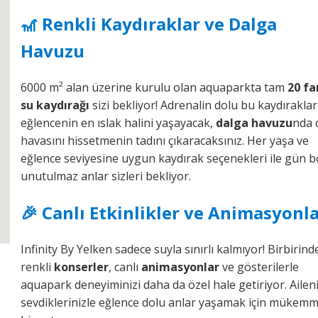
🎢 Renkli Kaydıraklar ve Dalga
Havuzu
6000 m² alan üzerine kurulu olan aquaparkta tam
20 fa
su kaydırağı
sizi bekliyor! Adrenalin dolu bu kaydırakla
eğlencenin en ıslak halini yaşayacak,
dalga havuzu
nda 
havasını hissetmenin tadını çıkaracaksınız. Her yaşa ve
eğlence seviyesine uygun kaydırak seçenekleri ile gün 
unutulmaz anlar sizleri bekliyor.
🎉 Canlı Etkinlikler ve Animasyonl
Infinity By Yelken sadece suyla sınırlı kalmıyor! Birbirin
renkli
konserler
, canlı
animasyonlar
ve gösterilerle
aquapark deneyiminizi daha da özel hale getiriyor. Ailen
sevdiklerinizle eğlence dolu anlar yaşamak için mükemm