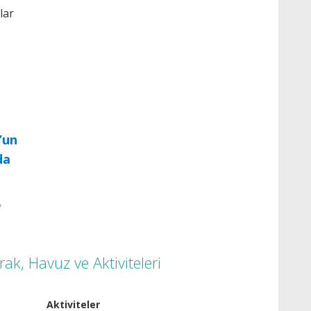
lar
’un
da
/
ak, Havuz ve Aktiviteleri
Aktiviteler