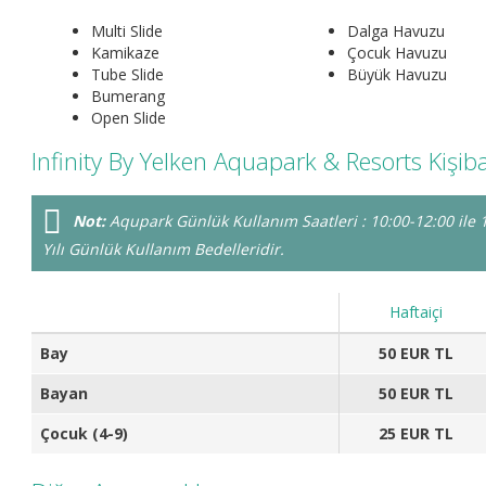
Multi Slide
Dalga Havuzu
Kamikaze
Çocuk Havuzu
Tube Slide
Büyük Havuzu
Bumerang
Open Slide
Infinity By Yelken Aquapark & Resorts Kişibaşı
Not:
Aqupark Günlük Kullanım Saatleri : 10:00-12:00 ile 14
Yılı Günlük Kullanım Bedelleridir.
Haftaiçi
Bay
50 EUR TL
Bayan
50 EUR TL
Çocuk (4-9)
25 EUR TL