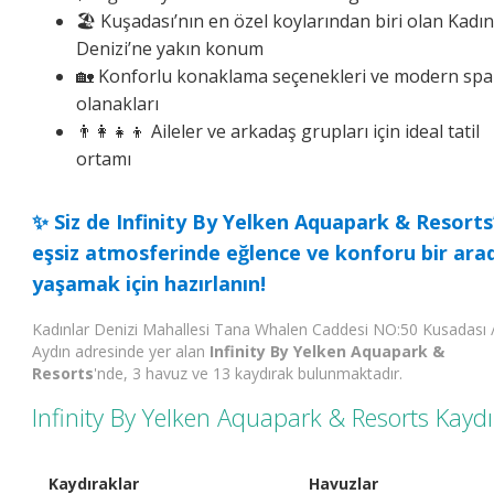
🏖️ Kuşadası’nın en özel koylarından biri olan Kadın
Denizi’ne yakın konum
🏡 Konforlu konaklama seçenekleri ve modern spa
olanakları
👨‍👩‍👧‍👦 Aileler ve arkadaş grupları için ideal tatil
ortamı
✨ Siz de
Infinity By Yelken Aquapark & Resorts
eşsiz atmosferinde eğlence ve konforu bir ara
yaşamak için hazırlanın!
Kadınlar Denizi Mahallesi Tana Whalen Caddesi NO:50 Kusadası 
Aydın adresinde yer alan
Infinity By Yelken Aquapark &
Resorts
'nde, 3 havuz ve 13 kaydırak bulunmaktadır.
Infinity By Yelken Aquapark & Resorts Kaydır
Kaydıraklar
Havuzlar