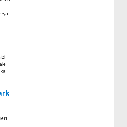
veya
izi
ale
ika
ark
leri