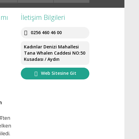
ımı
İletişim Bilgileri
0256 460 46 00
Kadınlar Denizi Mahallesi
Tana Whalen Caddesi NO:50
Kusadası / Aydın
Web Sitesine Git
n
4’ten
elken
ledi.