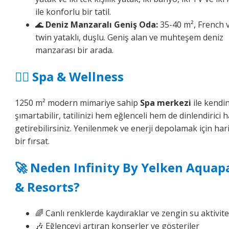
ile konforlu bir tatil.
🌊
Deniz Manzaralı Geniş Oda:
35-40 m², French 
twin yataklı, duşlu. Geniş alan ve muhteşem deniz
manzarası bir arada.
💆‍♀️ Spa & Wellness
1250 m² modern mimariye sahip
Spa merkezi
ile kendin
şımartabilir, tatilinizi hem eğlenceli hem de dinlendirici h
getirebilirsiniz. Yenilenmek ve enerji depolamak için har
bir fırsat.
🚀 Neden Infinity By Yelken Aquap
& Resorts?
🌈 Canlı renklerde kaydıraklar ve zengin su aktivite
🎶 Eğlenceyi artıran konserler ve gösteriler