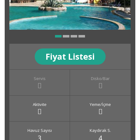
Fiyat Listesi
Servis
Disko/Bar
Aktivite
Yeme/İçme
Havuz Sayısı
Kaydırak S.
3
4