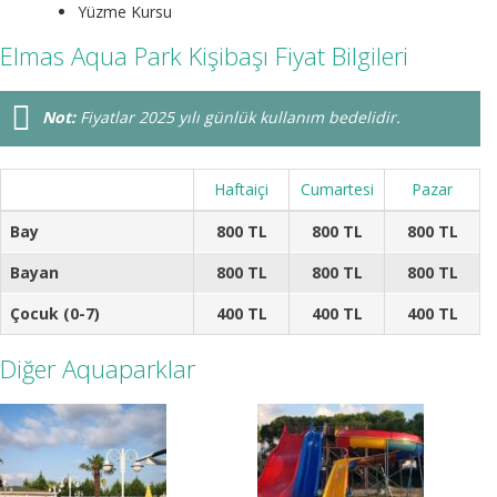
Yüzme Kursu
Elmas Aqua Park Kişibaşı Fiyat Bilgileri
Not:
Fiyatlar 2025 yılı günlük kullanım bedelidir.
Haftaiçi
Cumartesi
Pazar
Bay
800 TL
800 TL
800 TL
Bayan
800 TL
800 TL
800 TL
Çocuk (0-7)
400 TL
400 TL
400 TL
Diğer Aquaparklar