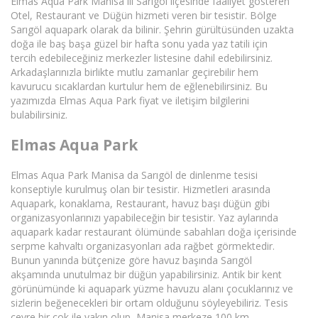
Elmas Aqua Park Manisa ili Sarıgöl ilçesinde faaliyet gösteren
Otel, Restaurant ve Düğün hizmeti veren bir tesistir. Bölge
Sarıgöl aquapark olarak da bilinir. Şehrin gürültüsünden uzakta
doğa ile baş başa güzel bir hafta sonu yada yaz tatili için
tercih edebileceğiniz merkezler listesine dahil edebilirsiniz.
Arkadaşlarınızla birlikte mutlu zamanlar geçirebilir hem
kavurucu sıcaklardan kurtulur hem de eğlenebilirsiniz. Bu
yazımızda Elmas Aqua Park fiyat ve iletişim bilgilerini
bulabilirsiniz.
Elmas Aqua Park
Elmas Aqua Park Manisa da Sarıgöl de dinlenme tesisi
konseptiyle kurulmuş olan bir tesistir. Hizmetleri arasında
Aquapark, konaklama, Restaurant, havuz başı düğün gibi
organizasyonlarınızı yapabileceğin bir tesistir. Yaz aylarında
aquapark kadar restaurant ölümünde sabahları doğa içerisinde
serpme kahvaltı organizasyonları ada rağbet görmektedir.
Bunun yanında bütçenize göre havuz başında Sarıgöl
akşamında unutulmaz bir düğün yapabilirsiniz. Antik bir kent
görünümünde ki aquapark yüzme havuzu alanı çocuklarınız ve
sizlerin beğenecekleri bir ortam olduğunu söyleyebiliriz. Tesis
çevre bir çok ile yakın olup, Manisa merkeze 100 km