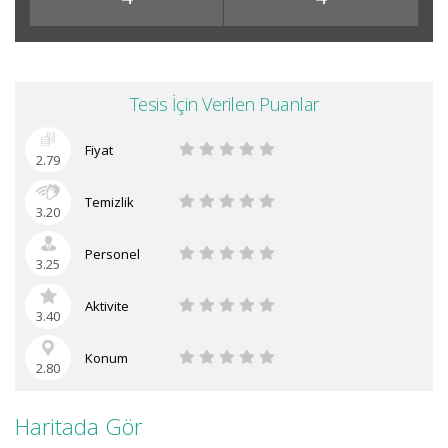
Tesis İçin Verilen Puanlar
Fiyat
2.79
Temizlik
3.20
Personel
3.25
Aktivite
3.40
Konum
2.80
Haritada Gör