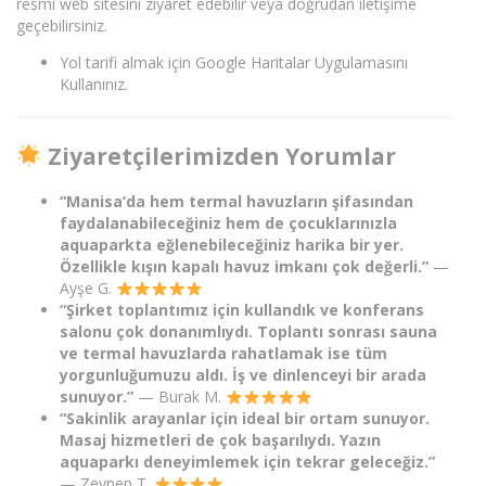
resmi web sitesini ziyaret edebilir veya doğrudan iletişime
geçebilirsiniz.
Yol tarifi almak için Google Haritalar Uygulamasını
Kullanınız.
Ziyaretçilerimizden Yorumlar
“Manisa’da hem termal havuzların şifasından
faydalanabileceğiniz hem de çocuklarınızla
aquaparkta eğlenebileceğiniz harika bir yer.
Özellikle kışın kapalı havuz imkanı çok değerli.”
—
Ayşe G.
“Şirket toplantımız için kullandık ve konferans
salonu çok donanımlıydı. Toplantı sonrası sauna
ve termal havuzlarda rahatlamak ise tüm
yorgunluğumuzu aldı. İş ve dinlenceyi bir arada
sunuyor.”
— Burak M.
“Sakinlik arayanlar için ideal bir ortam sunuyor.
Masaj hizmetleri de çok başarılıydı. Yazın
aquaparkı deneyimlemek için tekrar geleceğiz.”
— Zeynep T.