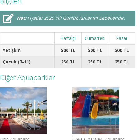
Bilgileri
Not:
Fiyatlar 2025 Yılı Günlük Kullanım Bedelleridir.
Haftaiçi
Cumartesi
Pazar
Yetişkin
500 TL
500 TL
500 TL
Çocuk (7-11)
250 TL
250 TL
250 TL
Diğer Aquaparklar
Lion Aquapark
Ünye Çınarsuyu Aquapark