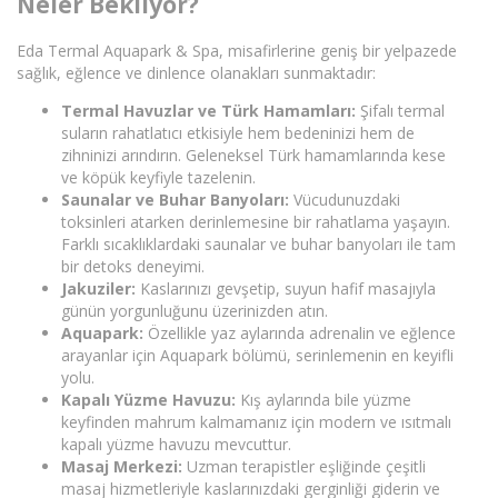
Neler Bekliyor?
Eda Termal Aquapark & Spa, misafirlerine geniş bir yelpazede
sağlık, eğlence ve dinlence olanakları sunmaktadır:
Termal Havuzlar ve Türk Hamamları:
Şifalı termal
suların rahatlatıcı etkisiyle hem bedeninizi hem de
zihninizi arındırın. Geleneksel Türk hamamlarında kese
ve köpük keyfiyle tazelenin.
Saunalar ve Buhar Banyoları:
Vücudunuzdaki
toksinleri atarken derinlemesine bir rahatlama yaşayın.
Farklı sıcaklıklardaki saunalar ve buhar banyoları ile tam
bir detoks deneyimi.
Jakuziler:
Kaslarınızı gevşetip, suyun hafif masajıyla
günün yorgunluğunu üzerinizden atın.
Aquapark:
Özellikle yaz aylarında adrenalin ve eğlence
arayanlar için Aquapark bölümü, serinlemenin en keyifli
yolu.
Kapalı Yüzme Havuzu:
Kış aylarında bile yüzme
keyfinden mahrum kalmamanız için modern ve ısıtmalı
kapalı yüzme havuzu mevcuttur.
Masaj Merkezi:
Uzman terapistler eşliğinde çeşitli
masaj hizmetleriyle kaslarınızdaki gerginliği giderin ve