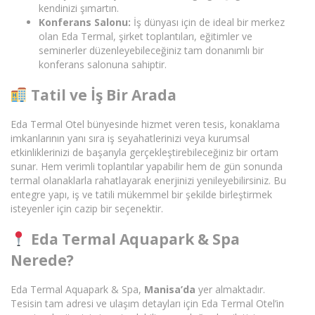
kendinizi şımartın.
Konferans Salonu:
İş dünyası için de ideal bir merkez
olan Eda Termal, şirket toplantıları, eğitimler ve
seminerler düzenleyebileceğiniz tam donanımlı bir
konferans salonuna sahiptir.
Tatil ve İş Bir Arada
Eda Termal Otel bünyesinde hizmet veren tesis, konaklama
imkanlarının yanı sıra iş seyahatlerinizi veya kurumsal
etkinliklerinizi de başarıyla gerçekleştirebileceğiniz bir ortam
sunar. Hem verimli toplantılar yapabilir hem de gün sonunda
termal olanaklarla rahatlayarak enerjinizi yenileyebilirsiniz. Bu
entegre yapı, iş ve tatili mükemmel bir şekilde birleştirmek
isteyenler için cazip bir seçenektir.
Eda Termal Aquapark & Spa
Nerede?
Eda Termal Aquapark & Spa,
Manisa’da
yer almaktadır.
Tesisin tam adresi ve ulaşım detayları için Eda Termal Otel’in