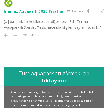
Irlamaz Aquapark 2025 Fiyatları
1 yıl önce
[…] da ilginizi çekebilecek bir diğer tesis Eda Termal
Aquapark & Spa dır. Tesis hakkında bilgileri sayfamızdan […]
Yanıtla
0
Tüm aquaparkları görmek için
tıklayınız
Aquapark ve havuz giriş fiyatlarının da yer aldığı tüm bilgiler ilgili
tesislerin genel kullanıma sunmuş olduğu web sitesi ve
broşürlerden derlenmiş olup, eksik olan fiyat ve iletişim bilgileri
editörlerimiz tarafından tesisler ile iletişime geçilerek