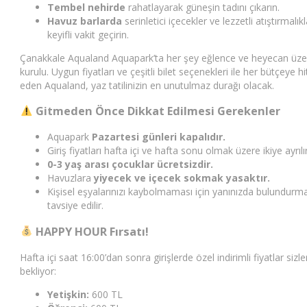
Tembel nehirde
rahatlayarak güneşin tadını çıkarın.
Havuz barlarda
serinletici içecekler ve lezzetli atıştırmalıkl
keyifli vakit geçirin.
Çanakkale Aqualand Aquapark’ta her şey eğlence ve heyecan üze
kurulu. Uygun fiyatları ve çeşitli bilet seçenekleri ile her bütçeye h
eden Aqualand, yaz tatilinizin en unutulmaz durağı olacak.
Gitmeden Önce Dikkat Edilmesi Gerekenler
Aquapark
Pazartesi günleri kapalıdır.
Giriş fiyatları hafta içi ve hafta sonu olmak üzere ikiye ayrılır
0-3 yaş arası çocuklar ücretsizdir.
Havuzlara
yiyecek ve içecek sokmak yasaktır.
Kişisel eşyalarınızı kaybolmaması için yanınızda bulundurm
tavsiye edilir.
HAPPY HOUR Fırsatı!
Hafta içi saat 16:00’dan sonra girişlerde özel indirimli fiyatlar sizle
bekliyor:
Yetişkin:
600
TL