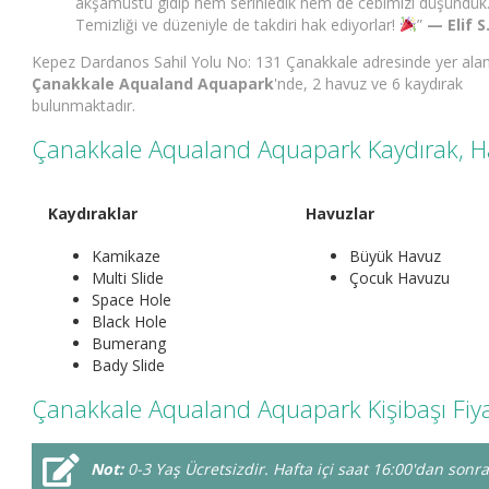
akşamüstü gidip hem serinledik hem de cebimizi düşündük
Temizliği ve düzeniyle de takdiri hak ediyorlar!
”
— Elif S
Kepez Dardanos Sahil Yolu No: 131 Çanakkale adresinde yer ala
Çanakkale Aqualand Aquapark
'nde, 2 havuz ve 6 kaydırak
bulunmaktadır.
Çanakkale Aqualand Aquapark Kaydırak, Hav
Kaydıraklar
Havuzlar
Kamikaze
Büyük Havuz
Multi Slide
Çocuk Havuzu
Space Hole
Black Hole
Bumerang
Bady Slide
Çanakkale Aqualand Aquapark Kişibaşı Fiyat 
Not:
0-3 Yaş Ücretsizdir. Hafta içi saat 16:00'dan son