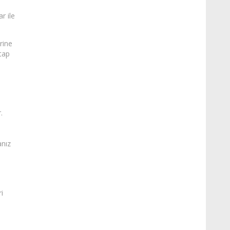
ar ile
rine
itap
.
anız
ri