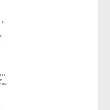
n en
ir
le
ınlar.
ve
aşlar
n.