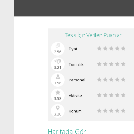
Tesis İçin Verilen Puanlar
Fiyat
2.56
Temizlik
3.21
Personel
3.56
Aktivite
3.58
Konum
3.20
Haritada Gör