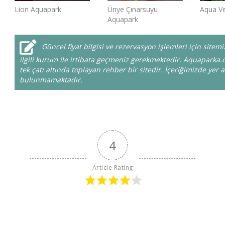
Lion Aquapark
Ünye Çınarsuyu
Aqua V
Aquapark
Güncel fiyat bilgisi ve rezervasyon işlemleri için sit
ilgili kurum ile irtibata geçmeniz gerekmektedir. Aquaparka.
tek çatı altında toplayan rehber bir sitedir. İçeriğimizde yer a
bulunmamaktadır.
4
Article Rating