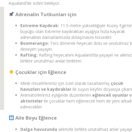
Aqualand’de sizleri bekliyor.
Adrenalin Tutkunları için
Extreme Kaydırak:
11.5 metre yüksekliğiyle Kuzey Ege’ni
büyüğü olan Extreme kaydıraktan aşağıya hızla kayarak
adrenalinin damarlarınızda dolaşmasını hissedin!
Boomerango:
Ters dönerek heyecan dolu ve unutulmaz b
deneyim yaşayın.
Rafting:
Rafting heyecanını Aqualand’da yaşayın ve aileniz
birlikte unutulmaz anılar biriktirin.
Çocuklar için Eğlence
Minik misafirlerimiz için özel olarak tasarlanmış
çocuk
havuzları ve kaydıraklar
ile suyun keyfini doyasıya çıkars
Animatörlerimiz
eşliğinde düzenlenen
eğlenceli oyunlar 
aktiviteler
ile çocuklar hem eğlenecek hem de yeni arkad
edinecekler.
Aile Boyu Eğlence
Dalga havuzunda
ailenizle birlikte unutulmaz anlar yaşayı