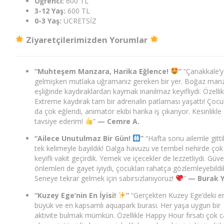
Öğrenci:
600
TL
3-12 Yaş:
600
TL
0-3 Yaş:
ÜCRETSİZ
Ziyaretçilerimizden Yorumlar
“Muhteşem Manzara, Harika Eğlence!
”
“Çanakkale’
gelmişken mutlaka uğramanız gereken bir yer. Boğaz man
eşliğinde kaydıraklardan kaymak inanılmaz keyifliydi. Özellik
Extreme kaydırak tam bir adrenalin patlaması yaşattı! Çocu
da çok eğlendi, animatör ekibi harika iş çıkarıyor. Kesinlikle
tavsiye ederim!
”
— Cemre A.
“Ailece Unutulmaz Bir Gün!
”
“Hafta sonu ailemle gitti
tek kelimeyle bayıldık! Dalga havuzu ve tembel nehirde çok
keyifli vakit geçirdik. Yemek ve içecekler de lezzetliydi. Güve
önlemleri de gayet iyiydi, çocukları rahatça gözlemleyebildi
Seneye tekrar gelmek için sabırsızlanıyoruz!
”
— Burak Y
“Kuzey Ege’nin En İyisi!
”
“Gerçekten Kuzey Ege’deki e
büyük ve en kapsamlı aquapark burası. Her yaşa uygun bir
aktivite bulmak mümkün. Özellikle Happy Hour fırsatı çok c