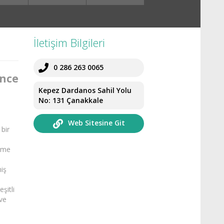
İletişim Bilgileri
0 286 263 0065
ence
Kepez Dardanos Sahil Yolu
No: 131 Çanakkale
Web Sitesine Git
bir
üzme
niş
şitli
 ve