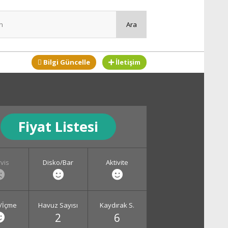
Bilgi Güncelle
İletişim
Fiyat Listesi
vis
Disko/Bar
Aktivite
/İçme
Havuz Sayısı
Kaydırak S.
2
6