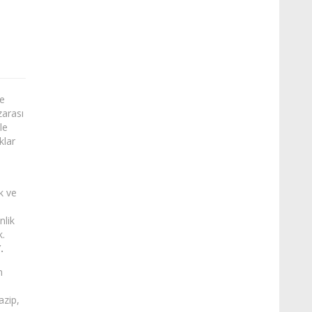
ye
zarası
le
klar
k ve
nlik
k.
.
n
azip,