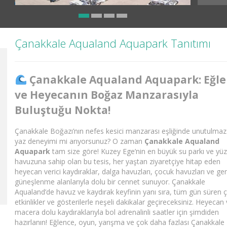
Çanakkale Aqualand Aquapark Tanıtımı
Çanakkale Aqualand Aquapark: Eğl
ve Heyecanın Boğaz Manzarasıyla
Buluştuğu Nokta!
Çanakkale Boğazı’nın nefes kesici manzarası eşliğinde unutulmaz 
yaz deneyimi mi arıyorsunuz? O zaman
Çanakkale Aqualand
Aquapark
tam size göre! Kuzey Ege’nin en büyük su parkı ve y
havuzuna sahip olan bu tesis, her yaştan ziyaretçiye hitap eden
heyecan verici kaydıraklar, dalga havuzları, çocuk havuzları ve ge
güneşlenme alanlarıyla dolu bir cennet sunuyor. Çanakkale
Aqualand’de havuz ve kaydırak keyfinin yanı sıra, tüm gün süren çe
etkinlikler ve gösterilerle neşeli dakikalar geçireceksiniz. Heyecan
macera dolu kaydıraklarıyla bol adrenalinli saatler için şimdiden
hazırlanın! Eğlence, oyun, yarışma ve çok daha fazlası Çanakkale