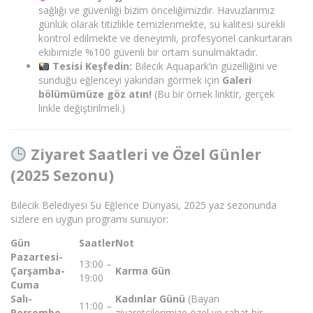
sağlığı ve güvenliği bizim önceliğimizdir. Havuzlarımız
günlük olarak titizlikle temizlenmekte, su kalitesi sürekli
kontrol edilmekte ve deneyimli, profesyonel cankurtaran
ekibimizle %100 güvenli bir ortam sunulmaktadır.
Tesisi Keşfedin:
Bilecik Aquapark’ın güzelliğini ve
sunduğu eğlenceyi yakından görmek için
Galeri
bölümümüze
göz
atın
!
(Bu bir örnek linktir, gerçek
linkle değiştirilmeli.)
Ziyaret Saatleri ve Özel Günler
(2025 Sezonu)
Bilecik Belediyesi Su Eğlence Dünyası, 2025 yaz sezonunda
sizlere en uygun programı sunuyor:
Gün
Saatler
Not
Pazartesi-
13:00 –
Çarşamba-
Karma Gün
19:00
Cuma
Salı-
Kadınlar Günü
(Bayan
11:00 –
Perşembe-
ziyaretçilerimize özel ve rahat bir