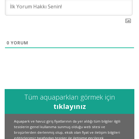
0
YORUM
Tüm aquaparkları görmek için
tıklayınız
Aquapark ve havuz giriş fiyatlarının da yer aldığı tüm bilgiler ilgili
tesislerin genel kullanıma sunmuş olduğu web sitesi ve
broşürlerden derlenmiş olup, eksik olan fiyat ve iletişim bilgileri
editörlerimiz tarafından tesisler ile iletişime geçilerek