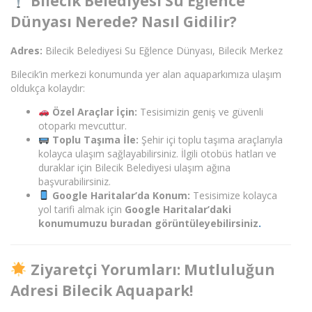
Bilecik Belediyesi Su Eğlence
Dünyası Nerede? Nasıl Gidilir?
Adres:
Bilecik Belediyesi Su Eğlence Dünyası, Bilecik Merkez
Bilecik’in merkezi konumunda yer alan aquaparkımıza ulaşım
oldukça kolaydır:
Özel Araçlar İçin:
Tesisimizin geniş ve güvenli
otoparkı mevcuttur.
Toplu Taşıma İle:
Şehir içi toplu taşıma araçlarıyla
kolayca ulaşım sağlayabilirsiniz. İlgili otobüs hatları ve
duraklar için Bilecik Belediyesi ulaşım ağına
başvurabilirsiniz.
Google Haritalar’da Konum:
Tesisimize kolayca
yol tarifi almak için
Google Haritalar’d
aki
konumumuzu
buradan
görüntüleyebilirsiniz
.
Ziyaretçi Yorumları: Mutluluğun
Adresi Bilecik Aquapark!