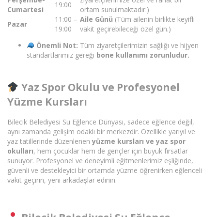
19:00
Cumartesi
ortam sunulmaktadır.)
11:00 –
Aile Günü
(Tüm ailenin birlikte keyifli
Pazar
19:00
vakit geçirebileceği özel gün.)
Önemli Not:
Tüm ziyaretçilerimizin sağlığı ve hijyen
standartlarımız gereği
bone kullanımı zorunludur.
Yaz Spor Okulu ve Profesyonel
Yüzme Kursları
Bilecik Belediyesi Su Eğlence Dünyası, sadece eğlence değil,
aynı zamanda gelişim odaklı bir merkezdir. Özellikle yarıyıl ve
yaz tatillerinde düzenlenen
yüzme kursları ve yaz spor
okulları
, hem çocuklar hem de gençler için büyük fırsatlar
sunuyor. Profesyonel ve deneyimli eğitmenlerimiz eşliğinde,
güvenli ve destekleyici bir ortamda yüzme öğrenirken eğlenceli
vakit geçirin, yeni arkadaşlar edinin.