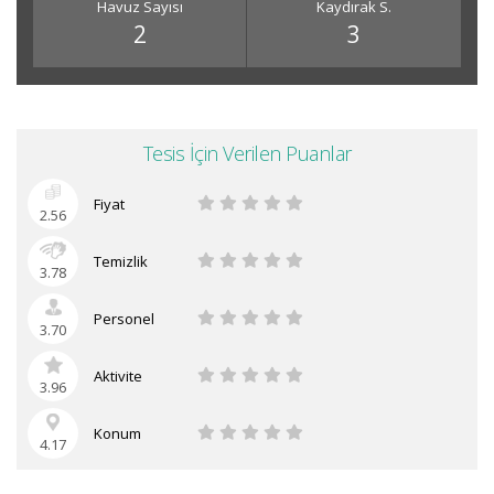
Havuz Sayısı
Kaydırak S.
2
3
Tesis İçin Verilen Puanlar
Fiyat
2.56
Temizlik
3.78
Personel
3.70
Aktivite
3.96
Konum
4.17