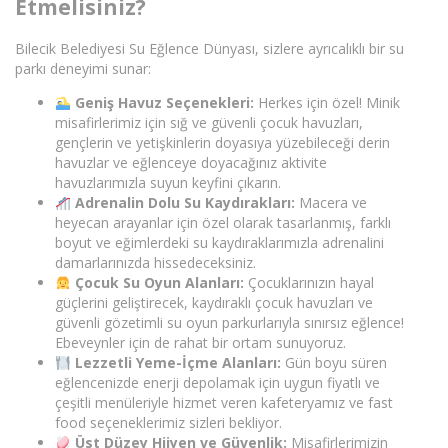
Etmelisiniz?
Bilecik Belediyesi Su Eğlence Dünyası, sizlere ayrıcalıklı bir su
parkı deneyimi sunar:
Geniş Havuz Seçenekleri:
Herkes için özel! Minik
misafirlerimiz için sığ ve güvenli çocuk havuzları,
gençlerin ve yetişkinlerin doyasıya yüzebileceği derin
havuzlar ve eğlenceye doyacağınız aktivite
havuzlarımızla suyun keyfini çıkarın.
Adrenalin Dolu Su Kaydırakları:
Macera ve
heyecan arayanlar için özel olarak tasarlanmış, farklı
boyut ve eğimlerdeki su kaydıraklarımızla adrenalini
damarlarınızda hissedeceksiniz.
Çocuk Su Oyun Alanları:
Çocuklarınızın hayal
güçlerini geliştirecek, kaydıraklı çocuk havuzları ve
güvenli gözetimli su oyun parkurlarıyla sınırsız eğlence!
Ebeveynler için de rahat bir ortam sunuyoruz.
Lezzetli Yeme-İçme Alanları:
Gün boyu süren
eğlencenizde enerji depolamak için uygun fiyatlı ve
çeşitli menüleriyle hizmet veren kafeteryamız ve fast
food seçeneklerimiz sizleri bekliyor.
Üst Düzey Hijyen ve Güvenlik:
Misafirlerimizin