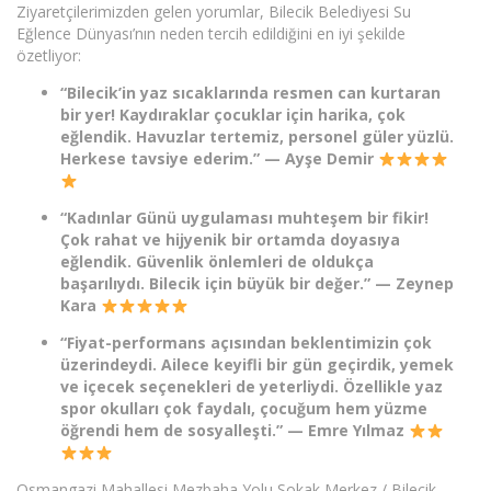
Ziyaretçilerimizden gelen yorumlar, Bilecik Belediyesi Su
Eğlence Dünyası’nın neden tercih edildiğini en iyi şekilde
özetliyor:
“Bilecik’in yaz sıcaklarında resmen can kurtaran
bir yer! Kaydıraklar çocuklar için harika, çok
eğlendik. Havuzlar tertemiz, personel güler yüzlü.
Herkese tavsiye ederim.”
— Ayşe Demir
“Kadınlar Günü uygulaması muhteşem bir fikir!
Çok rahat ve hijyenik bir ortamda doyasıya
eğlendik. Güvenlik önlemleri de oldukça
başarılıydı. Bilecik için büyük bir değer.”
— Zeynep
Kara
“Fiyat-performans açısından beklentimizin çok
üzerindeydi. Ailece keyifli bir gün geçirdik, yemek
ve içecek seçenekleri de yeterliydi. Özellikle yaz
spor okulları çok faydalı, çocuğum hem yüzme
öğrendi hem de sosyalleşti.”
— Emre Yılmaz
Osmangazi Mahallesi Mezbaha Yolu Sokak Merkez / Bilecik