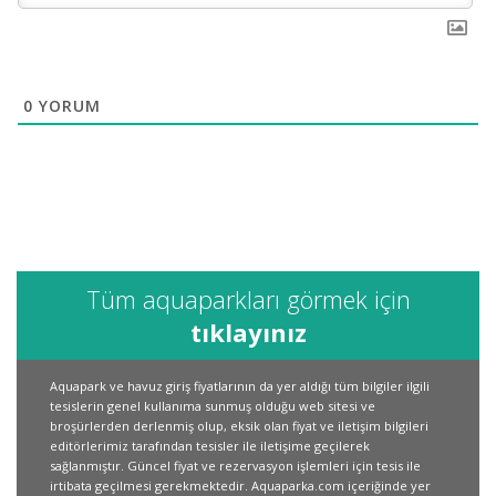
0
YORUM
Tüm aquaparkları görmek için
tıklayınız
Aquapark ve havuz giriş fiyatlarının da yer aldığı tüm bilgiler ilgili
tesislerin genel kullanıma sunmuş olduğu web sitesi ve
broşürlerden derlenmiş olup, eksik olan fiyat ve iletişim bilgileri
editörlerimiz tarafından tesisler ile iletişime geçilerek
sağlanmıştır. Güncel fiyat ve rezervasyon işlemleri için tesis ile
irtibata geçilmesi gerekmektedir. Aquaparka.com içeriğinde yer