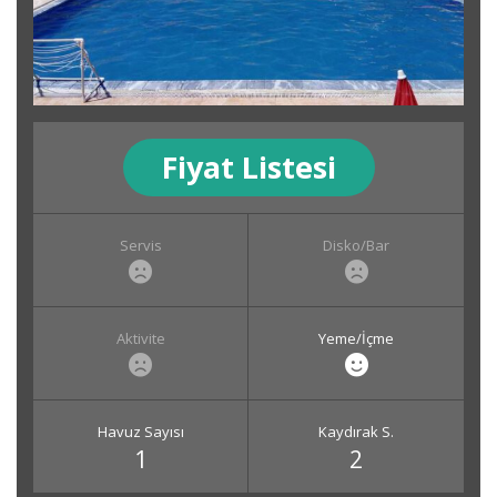
Fiyat Listesi
Servis
Disko/Bar
Aktivite
Yeme/İçme
Havuz Sayısı
Kaydırak S.
1
2