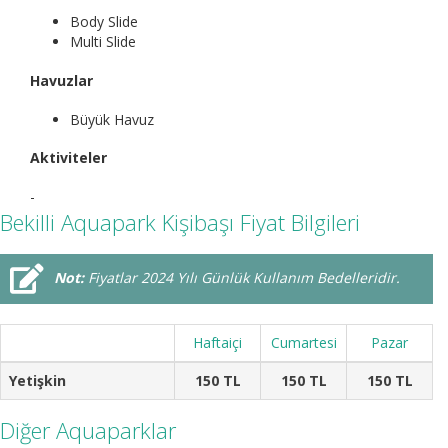
Body Slide
Multi Slide
Havuzlar
Büyük Havuz
Aktiviteler
-
Bekilli Aquapark Kişibaşı Fiyat Bilgileri
Not:
Fiyatlar 2024 Yılı Günlük Kullanım Bedelleridir.
Haftaiçi
Cumartesi
Pazar
Yetişkin
150 TL
150 TL
150 TL
Diğer Aquaparklar